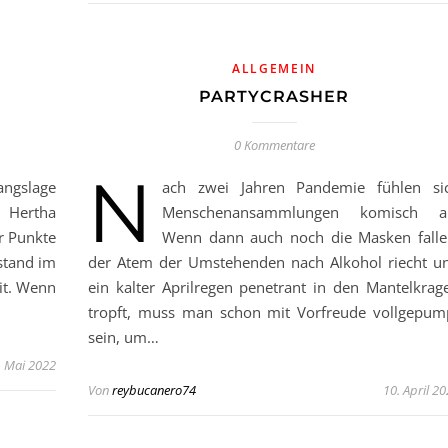
ALLGEMEIN
PARTYCRASHER
0 Kommentare
N
angslage
ach zwei Jahren Pandemie fühlen si
: Hertha
Menschenansammlungen komisch a
er Punkte
Wenn dann auch noch die Masken falle
stand im
der Atem der Umstehenden nach Alkohol riecht u
it. Wenn
ein kalter Aprilregen penetrant in den Mantelkrag
tropft, muss man schon mit Vorfreude vollgepum
sein, um…
. Mai 2022
Von
reybucanero74
10. April 2