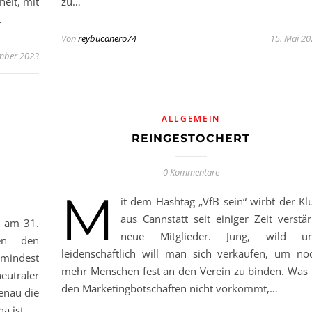
heit, mit
zu…
…
Von
reybucanero74
15. Mai 20
ember 2023
ALLGEMEIN
REINGESTOCHERT
0 Kommentare
M
it dem Hashtag „VfB sein“ wirbt der Kl
aus Cannstatt seit einiger Zeit verstär
n am 31.
neue Mitglieder. Jung, wild u
gen den
leidenschaftlich will man sich verkaufen, um no
umindest
mehr Menschen fest an den Verein zu binden. Was 
eutraler
den Marketingbotschaften nicht vorkommt,…
genau die
ha ist…