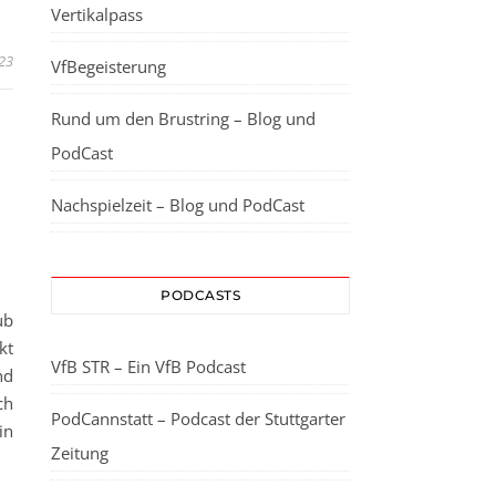
Vertikalpass
23
VfBegeisterung
Rund um den Brustring – Blog und
PodCast
Nachspielzeit – Blog und PodCast
PODCASTS
ub
kt
VfB STR – Ein VfB Podcast
nd
ch
PodCannstatt – Podcast der Stuttgarter
in
Zeitung