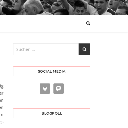
SOCIAL MEDIA
ig
er
en
en
BLOGROLL
em
gs