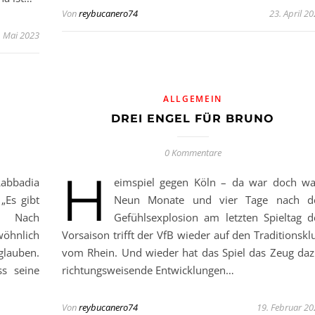
Von
reybucanero74
23. April 2
. Mai 2023
ALLGEMEIN
DREI ENGEL FÜR BRUNO
0 Kommentare
H
badia
eimspiel gegen Köln – da war doch wa
„Es gibt
Neun Monate und vier Tage nach d
.“ Nach
Gefühlsexplosion am letzten Spieltag d
öhnlich
Vorsaison trifft der VfB wieder auf den Traditionskl
 glauben.
vom Rhein. Und wieder hat das Spiel das Zeug daz
ss seine
richtungsweisende Entwicklungen…
Von
reybucanero74
19. Februar 2