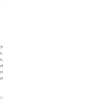
ch
n.
n,
nd
en
pt
022