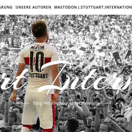
ÄRUNG
UNSERE AUTOREN
MASTODON (.STUTTGART.INTERNATION
rt Inter
Blog mit eingebautem Ohrwurm