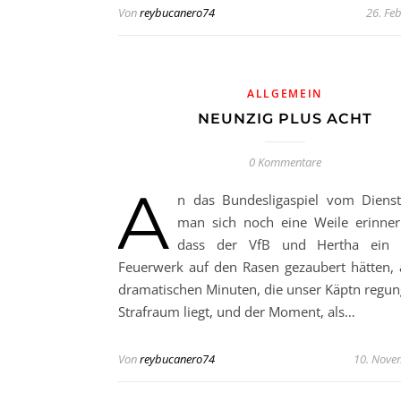
Von
reybucanero74
26. Fe
ALLGEMEIN
NEUNZIG PLUS ACHT
0 Kommentare
A
n das Bundesligaspiel vom Diens
man sich noch eine Weile erinner
dass der VfB und Hertha ein F
Feuerwerk auf den Rasen gezaubert hätten, 
dramatischen Minuten, die unser Käptn regun
Strafraum liegt, und der Moment, als…
Von
reybucanero74
10. Nove