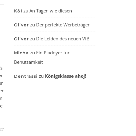
zu
An Tagen wie diesen
K&I
zu
Der perfekte Werbeträger
Oliver
zu
Die Leiden des neuen VfB
Oliver
zu
Ein Plädoyer für
Micha
Behutsamkeit
s,
en
zu
Königsklasse ahoj!
Dentrassi
en
er
n.
el
022