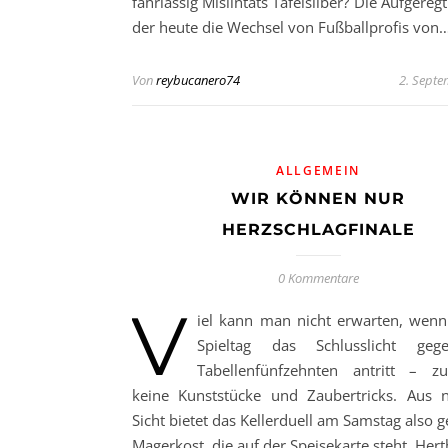
fahrlässig Mislintats Tafelsilber? Die Aufgeregt
der heute die Wechsel von Fußballprofis von
Von
reybucanero74
2. Sept
ALLGEMEIN
WIR KÖNNEN NUR
HERZSCHLAGFINALE
0 Kommentare
V
iel kann man nicht erwarten, wen
Spieltag das Schlusslicht ge
Tabellenfünfzehnten antritt – z
keine Kunststücke und Zaubertricks. Aus n
Sicht bietet das Kellerduell am Samstag also 
Magerkost, die auf der Speisekarte steht. Hert