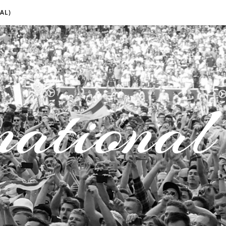
AL)
national