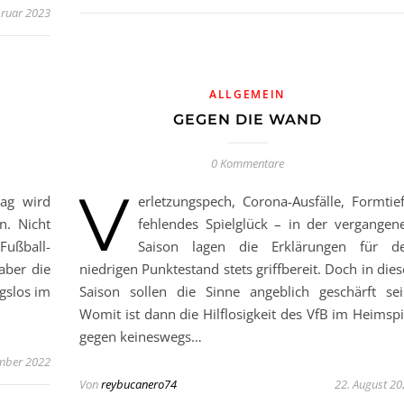
bruar 2023
ALLGEMEIN
GEGEN DIE WAND
0 Kommentare
V
tag wird
erletzungspech, Corona-Ausfälle, Formtief
n. Nicht
fehlendes Spielglück – in der vergangen
ußball-
Saison lagen die Erklärungen für d
aber die
niedrigen Punktestand stets griffbereit. Doch in dies
gslos im
Saison sollen die Sinne angeblich geschärft sei
Womit ist dann die Hilflosigkeit des VfB im Heimspi
gegen keineswegs…
mber 2022
Von
reybucanero74
22. August 2