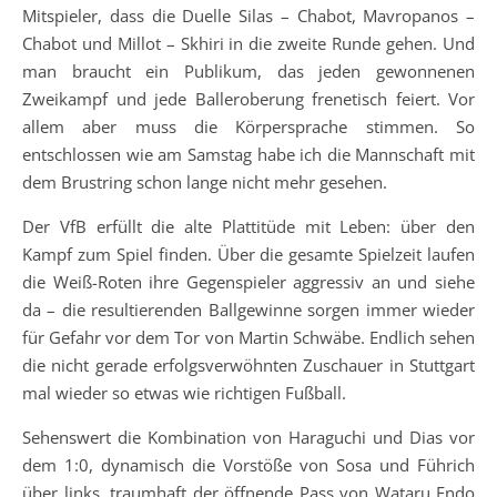
Mitspieler, dass die Duelle Silas – Chabot, Mavropanos –
Chabot und Millot – Skhiri in die zweite Runde gehen. Und
man braucht ein Publikum, das jeden gewonnenen
Zweikampf und jede Balleroberung frenetisch feiert. Vor
allem aber muss die Körpersprache stimmen. So
entschlossen wie am Samstag habe ich die Mannschaft mit
dem Brustring schon lange nicht mehr gesehen.
Der VfB erfüllt die alte Plattitüde mit Leben: über den
Kampf zum Spiel finden. Über die gesamte Spielzeit laufen
die Weiß-Roten ihre Gegenspieler aggressiv an und siehe
da – die resultierenden Ballgewinne sorgen immer wieder
für Gefahr vor dem Tor von Martin Schwäbe. Endlich sehen
die nicht gerade erfolgsverwöhnten Zuschauer in Stuttgart
mal wieder so etwas wie richtigen Fußball.
Sehenswert die Kombination von Haraguchi und Dias vor
dem 1:0, dynamisch die Vorstöße von Sosa und Führich
über links, traumhaft der öffnende Pass von Wataru Endo