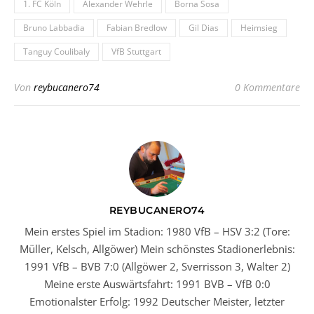
1. FC Köln
Alexander Wehrle
Borna Sosa
Bruno Labbadia
Fabian Bredlow
Gil Dias
Heimsieg
Tanguy Coulibaly
VfB Stuttgart
Von
reybucanero74
0 Kommentare
REYBUCANERO74
Mein erstes Spiel im Stadion: 1980 VfB – HSV 3:2 (Tore:
Müller, Kelsch, Allgöwer) Mein schönstes Stadionerlebnis:
1991 VfB – BVB 7:0 (Allgöwer 2, Sverrisson 3, Walter 2)
Meine erste Auswärtsfahrt: 1991 BVB – VfB 0:0
Emotionalster Erfolg: 1992 Deutscher Meister, letzter