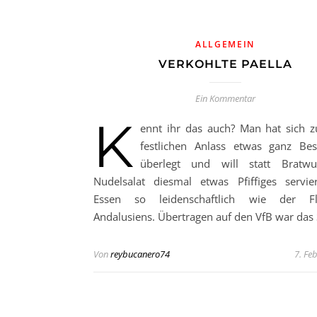
ALLGEMEIN
VERKOHLTE PAELLA
Ein Kommentar
K
ennt ihr das auch? Man hat sich 
festlichen Anlass etwas ganz Be
überlegt und will statt Bratwu
Nudelsalat diesmal etwas Pfiffiges servie
Essen so leidenschaftlich wie der F
Andalusiens. Übertragen auf den VfB war das
Von
reybucanero74
7. Fe