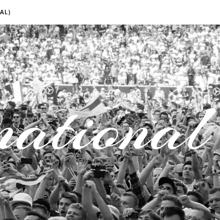
AL)
national