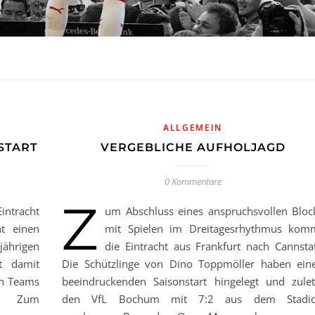
ALLGEMEIN
START
VERGEBLICHE AUFHOLJAGD
0 Kommentare
Z
ntracht
um Abschluss eines anspruchsvollen Bloc
t einen
mit Spielen im Dreitagesrhythmus kom
jährigen
die Eintracht aus Frankfurt nach Cannstat
t damit
Die Schützlinge von Dino Toppmöller haben ein
en Teams
beeindruckenden Saisonstart hingelegt und zulet
e. Zum
den VfL Bochum mit 7:2 aus dem Stadi