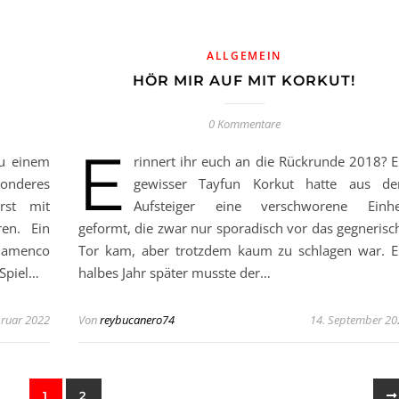
ALLGEMEIN
HÖR MIR AUF MIT KORKUT!
0 Kommentare
E
zu einem
rinnert ihr euch an die Rückrunde 2018? E
sonderes
gewisser Tayfun Korkut hatte aus d
rst mit
Aufsteiger eine verschworene Einhe
ren. Ein
geformt, die zwar nur sporadisch vor das gegnerisc
lamenco
Tor kam, aber trotzdem kaum zu schlagen war. E
 Spiel…
halbes Jahr später musste der…
bruar 2022
Von
reybucanero74
14. September 20
1
2