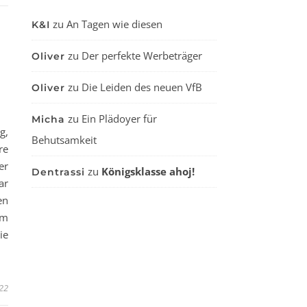
zu
An Tagen wie diesen
K&I
zu
Der perfekte Werbeträger
Oliver
zu
Die Leiden des neuen VfB
Oliver
zu
Ein Plädoyer für
Micha
g,
Behutsamkeit
re
er
zu
Königsklasse ahoj!
Dentrassi
ar
en
rm
ie
22