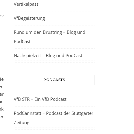
Vertikalpass
24
VfBegeisterung
Rund um den Brustring – Blog und
PodCast
Nachspielzeit – Blog und PodCast
ie
PODCASTS
en
er
VfB STR – Ein VfB Podcast
nn
nk
PodCannstatt – Podcast der Stuttgarter
er
Zeitung