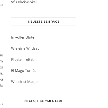
VfB Blickwinkel
23
NEUESTE BEITRÄGE
In voller Blüte
Wie eine Wildsau
ie
Pfosten rettet
om
os
El Mago Tomás
n.
ou
Wie einst Madjer
ls
NEUESTE KOMMENTARE
023