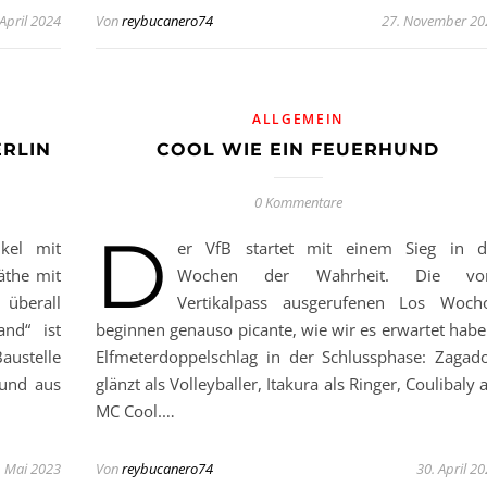
 April 2024
Von
reybucanero74
27. November 20
ALLGEMEIN
RLIN
COOL WIE EIN FEUERHUND
0 Kommentare
D
nkel mit
er VfB startet mit einem Sieg in d
äthe mit
Wochen der Wahrheit. Die v
 überall
Vertikalpass ausgerufenen Los Woch
and“ ist
beginnen genauso picante, wie wir es erwartet habe
austelle
Elfmeterdoppelschlag in der Schlussphase: Zagad
 und aus
glänzt als Volleyballer, Itakura als Ringer, Coulibaly a
MC Cool.…
. Mai 2023
Von
reybucanero74
30. April 2