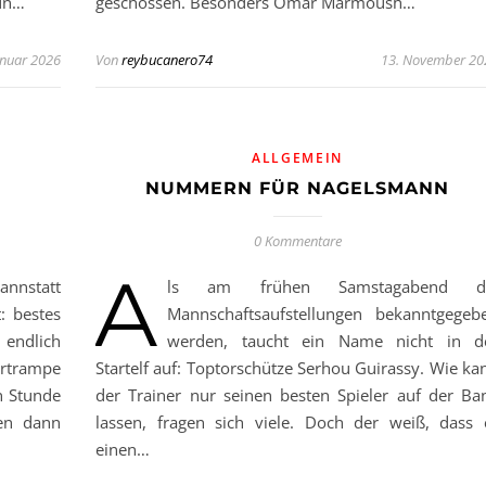
un…
geschossen. Besonders Omar Marmoush…
anuar 2026
Von
reybucanero74
13. November 20
ALLGEMEIN
NUMMERN FÜR NAGELSMANN
0 Kommentare
A
annstatt
ls am frühen Samstagabend d
t: bestes
Mannschaftsaufstellungen bekanntgegeb
 endlich
werden, taucht ein Name nicht in d
artrampe
Startelf auf: Toptorschütze Serhou Guirassy. Wie ka
n Stunde
der Trainer nur seinen besten Spieler auf der Ba
ten dann
lassen, fragen sich viele. Doch der weiß, dass 
einen…