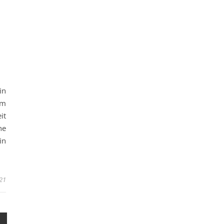
in
em
it
he
in
21