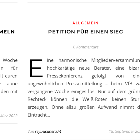
ALLGEMEIN
MELN
PETITION FÜR EINEN SIEG
0 Kommentare
E
ich Woche
ine harmonische Mitgliederversammlun
in für
hochkarätige neue Berater, eine bizar
lt euren
Pressekonferenz gefolgt von ein
e Laune
ungewöhnlichen Pressemitteilung – beim VfB w
lden mit
vergangene Woche einiges los. Nur auf dem grün
Rechteck können die Weiß-Roten keinen Stu
erzeugen. Ohne allzu großen Aufwand nimmt d
Eintracht…
 März 2023
Von
reybucanero74
18. September 20