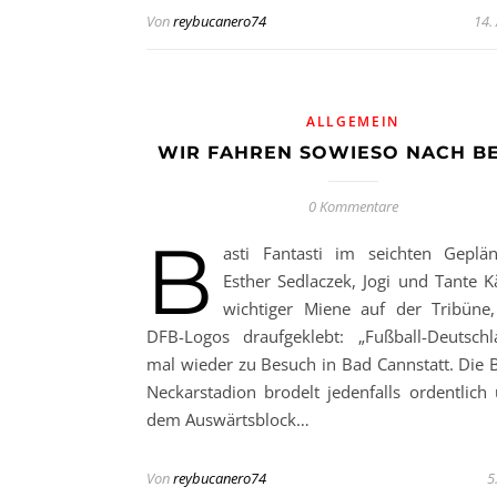
Von
reybucanero74
14.
ALLGEMEIN
WIR FAHREN SOWIESO NACH BE
0 Kommentare
B
asti Fantasti im seichten Geplä
Esther Sedlaczek, Jogi und Tante K
wichtiger Miene auf der Tribüne,
DFB-Logos draufgeklebt: „Fußball-Deutschl
mal wieder zu Besuch in Bad Cannstatt. Die B
Neckarstadion brodelt jedenfalls ordentlich
dem Auswärtsblock…
Von
reybucanero74
5