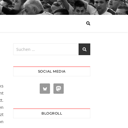
SOCIAL MEDIA
ks
mt
t.
en
BLOGROLL
zt
on