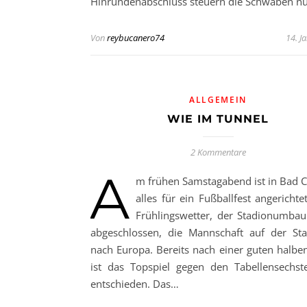
Hinrundenabschluss steuern die Schwaben n
Von
reybucanero74
14. J
ALLGEMEIN
WIE IM TUNNEL
2 Kommentare
A
m frühen Samstagabend ist in Bad C
alles für ein Fußballfest angerichte
Frühlingswetter, der Stadionumbau
abgeschlossen, die Mannschaft auf der St
nach Europa. Bereits nach einer guten halbe
ist das Topspiel gegen den Tabellensechs
entschieden. Das…