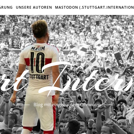
ÄRUNG
UNSERE AUTOREN
MASTODON (.STUTTGART.INTERNATION
rt Inter
Blog mit eingebautem Ohrwurm