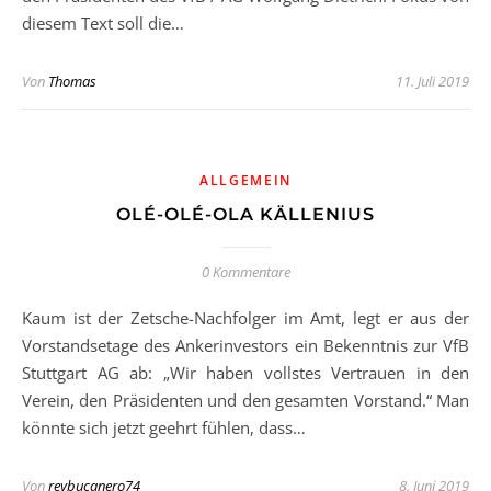
diesem Text soll die…
Von
Thomas
11. Juli 2019
ALLGEMEIN
OLÉ-OLÉ-OLA KÄLLENIUS
0 Kommentare
Kaum ist der Zetsche-Nachfolger im Amt, legt er aus der
Vorstandsetage des Ankerinvestors ein Bekenntnis zur VfB
Stuttgart AG ab: „Wir haben vollstes Vertrauen in den
Verein, den Präsidenten und den gesamten Vorstand.“ Man
könnte sich jetzt geehrt fühlen, dass…
Von
reybucanero74
8. Juni 2019