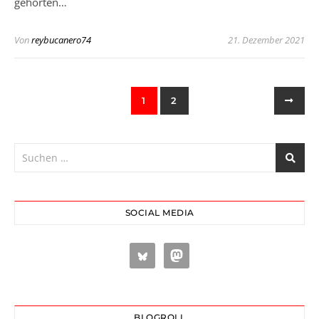
gehörten…
Von
reybucanero74
21. Dezember 2021
1
2
SOCIAL MEDIA
BLOGROLL