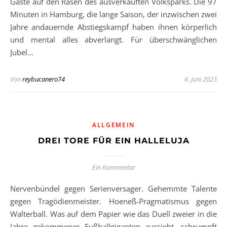
Gäste auf den Rasen des ausverkauften Volksparks. Die 97
Minuten in Hamburg, die lange Saison, der inzwischen zwei
Jahre andauernde Abstiegskampf haben ihnen körperlich
und mental alles abverlangt. Für überschwänglichen
Jubel…
Von
reybucanero74
6. Juni 2023
ALLGEMEIN
DREI TORE FÜR EIN HALLELUJA
Ein Kommentar
Nervenbündel gegen Serienversager. Gehemmte Talente
gegen Tragödienmeister. Hoeneß-Pragmatismus gegen
Walterball. Was auf dem Papier wie das Duell zweier in die
Jahre gekommener Fußballgiganten aussieht, schrumpft