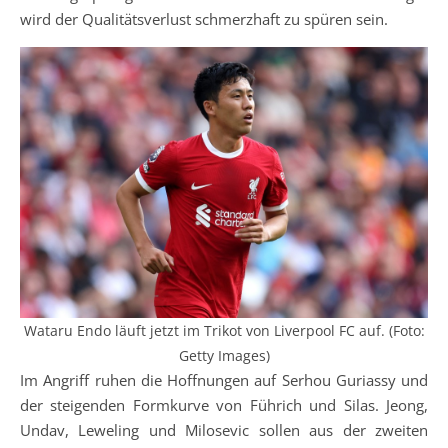
wird der Qualitätsverlust schmerzhaft zu spüren sein.
Wataru Endo läuft jetzt im Trikot von Liverpool FC auf. (Foto:
Getty Images)
Im Angriff ruhen die Hoffnungen auf Serhou Guriassy und
der steigenden Formkurve von Führich und Silas. Jeong,
Undav, Leweling und Milosevic sollen aus der zweiten