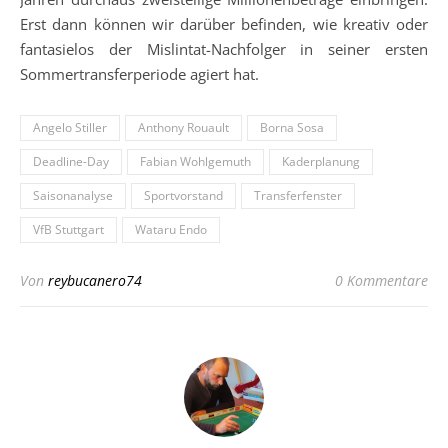
Erst dann können wir darüber befinden, wie kreativ oder
fantasielos der Mislintat-Nachfolger in seiner ersten
Sommertransferperiode agiert hat.
Angelo Stiller
Anthony Rouault
Borna Sosa
Deadline-Day
Fabian Wohlgemuth
Kaderplanung
Saisonanalyse
Sportvorstand
Transferfenster
VfB Stuttgart
Wataru Endo
Von
reybucanero74
0 Kommentare