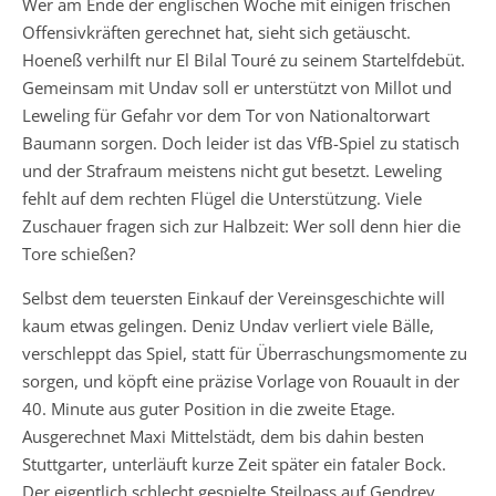
Wer am Ende der englischen Woche mit einigen frischen
Offensivkräften gerechnet hat, sieht sich getäuscht.
Hoeneß verhilft nur El Bilal Touré zu seinem Startelfdebüt.
Gemeinsam mit Undav soll er unterstützt von Millot und
Leweling für Gefahr vor dem Tor von Nationaltorwart
Baumann sorgen. Doch leider ist das VfB-Spiel zu statisch
und der Strafraum meistens nicht gut besetzt. Leweling
fehlt auf dem rechten Flügel die Unterstützung. Viele
Zuschauer fragen sich zur Halbzeit: Wer soll denn hier die
Tore schießen?
Selbst dem teuersten Einkauf der Vereinsgeschichte will
kaum etwas gelingen. Deniz Undav verliert viele Bälle,
verschleppt das Spiel, statt für Überraschungsmomente zu
sorgen, und köpft eine präzise Vorlage von Rouault in der
40. Minute aus guter Position in die zweite Etage.
Ausgerechnet Maxi Mittelstädt, dem bis dahin besten
Stuttgarter, unterläuft kurze Zeit später ein fataler Bock.
Der eigentlich schlecht gespielte Steilpass auf Gendrey