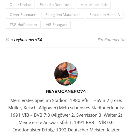
Deniz Undav
Ermedin Demirovic
Maxi Mittelstädt
Oliver Baumann
Pellegrino Matarazzo
Sebastian Hoeneß
TSG Hoffenheim
VfB Stuttgart
Von
reybucanero74
Ein Kommentar
REYBUCANERO74
Mein erstes Spiel im Stadion: 1980 VfB – HSV 3:2 (Tore:
Müller, Kelsch, Allgöwer) Mein schönstes Stadionerlebnis:
1991 VfB – BVB 7:0 (Allgöwer 2, Sverrisson 3, Walter 2)
Meine erste Auswärtsfahrt: 1991 BVB – VfB 0:0
Emotionalster Erfolg: 1992 Deutscher Meister, letzter