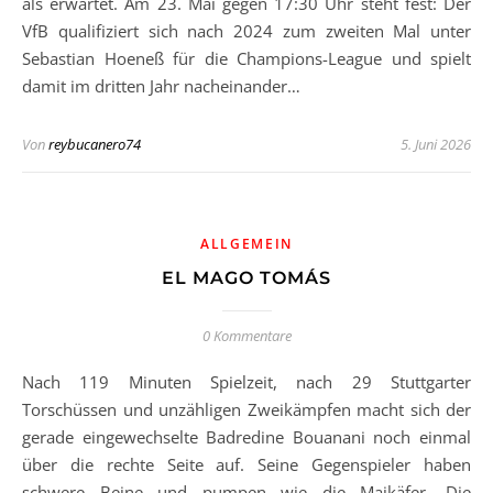
als erwartet. Am 23. Mai gegen 17:30 Uhr steht fest: Der
VfB qualifiziert sich nach 2024 zum zweiten Mal unter
Sebastian Hoeneß für die Champions-League und spielt
damit im dritten Jahr nacheinander…
Von
reybucanero74
5. Juni 2026
ALLGEMEIN
EL MAGO TOMÁS
0 Kommentare
Nach 119 Minuten Spielzeit, nach 29 Stuttgarter
Torschüssen und unzähligen Zweikämpfen macht sich der
gerade eingewechselte Badredine Bouanani noch einmal
über die rechte Seite auf. Seine Gegenspieler haben
schwere Beine und pumpen wie die Maikäfer. Die