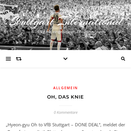
Stuttgart International
Blog mit eingebautem Ohrwurm
ALLGEMEIN
OH, DAS KNIE
0 Kommentare
„Hyeon-gyu Oh to VfB Stuttgart – DONE DEAL“, meldet der