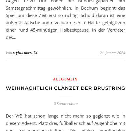
Gegen 17:20 Uhr enden die Bundesligapartien am
Samstagnachmittag gewöhnlich. In Bochum beginnt das
Spiel um diese Zeit erst so richtig. Schuld daran ist eine
äußerst statische und niveauarme erste Hälfte, gefolgt von
einer rund 45-minütigen Halbzeitpause, in der Vertreter
des…
Von
reybucanero74
21. Januar 2024
ALLGEMEIN
WEIHNACHTLICH GLÄNZET DER BRUSTRING
0 Kommentare
Der VfB hat schon lange nicht mehr so geglänzt wie in
diesem Advent. Platz drei, fußballerisch auf Augenhöhe mit
den Spitzenmannschaften: Die vielen emotionalen