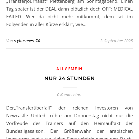
„Transferjournalist“ Plettenberg am Sonntagabend. Einen
Tag später ist der DEAL dann plötzlich doch OFF: MEDICAL
FAILED. Wer da nicht mehr mitkommt, dem sei im
Folgenden in aller Kürze erklärt, wie…
Von
reybucanero74
3. September 2025
ALLGEMEIN
NUR 24 STUNDEN
0 Kommentare
Der„Transferüberfall“ der reichen Investoren von
Newcastle United trübte am Donnerstag nicht nur die
Vorfreude des Trainers auf den Heimauftakt der
Bundesligasaison. Der Größenwahn der arabischen
Investoren geht auch vielen Fans gehörig gegen den Strich.