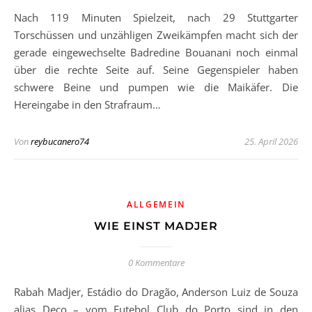
Nach 119 Minuten Spielzeit, nach 29 Stuttgarter
Torschüssen und unzähligen Zweikämpfen macht sich der
gerade eingewechselte Badredine Bouanani noch einmal
über die rechte Seite auf. Seine Gegenspieler haben
schwere Beine und pumpen wie die Maikäfer. Die
Hereingabe in den Strafraum…
Von
reybucanero74
25. April 2026
ALLGEMEIN
WIE EINST MADJER
0 Kommentare
Rabah Madjer, Estádio do Dragão, Anderson Luiz de Souza
alias Deco – vom Futebol Club do Porto sind in den