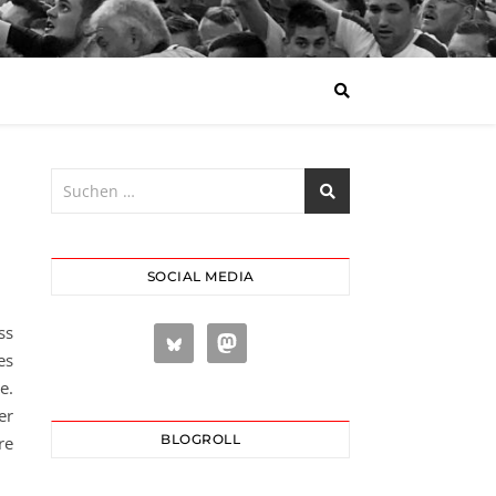
SOCIAL MEDIA
ss
es
e.
er
BLOGROLL
re