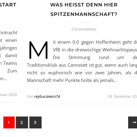
START
WAS HEISST DENN HIER S
PITZENMANNSCHAFT?
0 Kommentare
ntracht
M
t einen
it einem 0:0 gegen Hoffenheim geht d
jährigen
VfB in die dreiwöchige Weihnachtspaus
t damit
Die Stimmung rund um d
en Teams
Traditionsklub aus Cannstatt ist gut, wenn auch lan
e. Zum
nicht so euphorisch wie vor zwei Jahren, als d
un…
Mannschaft mehr Punkte holte als jemals…
anuar 2026
Von
reybucanero74
28. Dezember 20
1
2
3