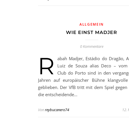
ALLGEMEIN
WIE EINST MADJER
0 Kommentare
R
abah Madjer, Estádio do Dragão, 
Luiz de Souza alias Deco – vom 
Club do Porto sind in den vergan
Jahren auf europäischer Bühne klangvoll
geblieben. Der VfB tritt mit dem Spiel gegen 
die entscheidende…
Von
reybucanero74
12.