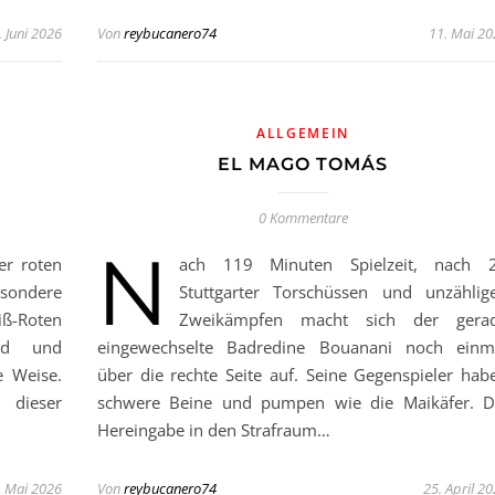
. Juni 2026
Von
reybucanero74
11. Mai 20
ALLGEMEIN
EL MAGO TOMÁS
0 Kommentare
N
er roten
ach 119 Minuten Spielzeit, nach 
esondere
Stuttgarter Torschüssen und unzählig
iß-Roten
Zweikämpfen macht sich der gera
nd und
eingewechselte Badredine Bouanani noch einm
e Weise.
über die rechte Seite auf. Seine Gegenspieler hab
 dieser
schwere Beine und pumpen wie die Maikäfer. D
Hereingabe in den Strafraum…
. Mai 2026
Von
reybucanero74
25. April 2