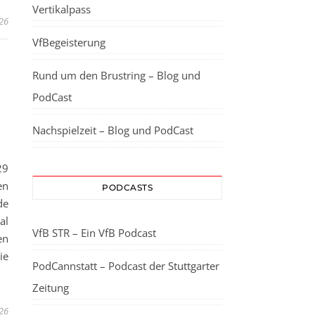
Vertikalpass
26
VfBegeisterung
Rund um den Brustring – Blog und
PodCast
Nachspielzeit – Blog und PodCast
29
en
PODCASTS
de
al
VfB STR – Ein VfB Podcast
en
ie
PodCannstatt – Podcast der Stuttgarter
Zeitung
026