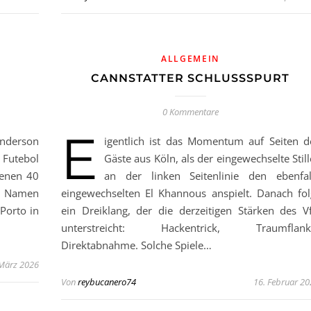
ALLGEMEIN
CANNSTATTER SCHLUSSSPURT
0 Kommentare
E
Anderson
igentlich ist das Momentum auf Seiten d
Futebol
Gäste aus Köln, als der eingewechselte Still
genen 40
an der linken Seitenlinie den ebenfal
e Namen
eingewechselten El Khannous anspielt. Danach fol
Porto in
ein Dreiklang, der die derzeitigen Stärken des V
unterstreicht: Hackentrick, Traumflank
Direktabnahme. Solche Spiele…
 März 2026
Von
reybucanero74
16. Februar 2