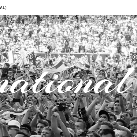
AL)
national