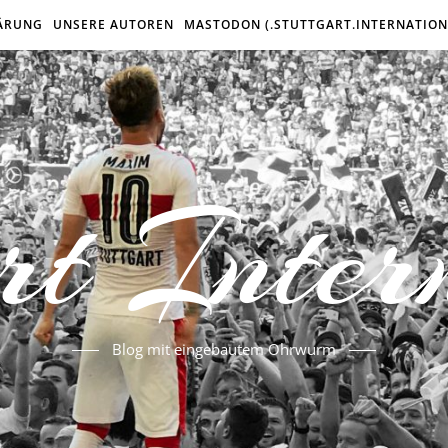
ÄRUNG
UNSERE AUTOREN
MASTODON (.STUTTGART.INTERNATION
rt Inter
Blog mit eingebautem Ohrwurm