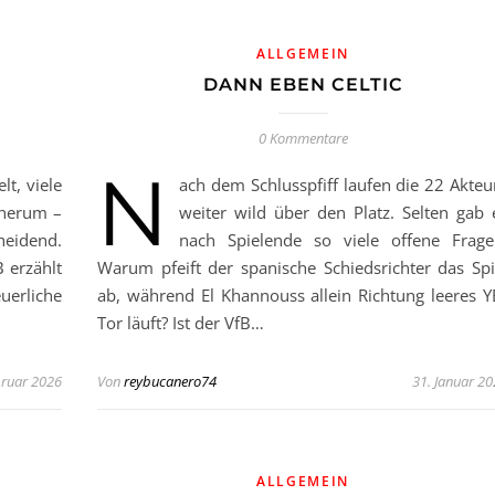
ALLGEMEIN
DANN EBEN CELTIC
0 Kommentare
N
t, viele
ach dem Schlusspfiff laufen die 22 Akteu
 herum –
weiter wild über den Platz. Selten gab 
heidend.
nach Spielende so viele offene Frage
B erzählt
Warum pfeift der spanische Schiedsrichter das Spi
uerliche
ab, während El Khannouss allein Richtung leeres Y
Tor läuft? Ist der VfB…
bruar 2026
Von
reybucanero74
31. Januar 2
ALLGEMEIN