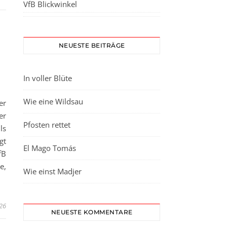
VfB Blickwinkel
NEUESTE BEITRÄGE
In voller Blüte
Wie eine Wildsau
er
er
Pfosten rettet
ls
gt
El Mago Tomás
fB
e,
Wie einst Madjer
026
NEUESTE KOMMENTARE