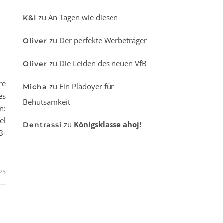
zu
An Tagen wie diesen
K&I
zu
Der perfekte Werbeträger
Oliver
zu
Die Leiden des neuen VfB
Oliver
re
zu
Ein Plädoyer für
Micha
es
Behutsamkeit
n:
el
zu
Königsklasse ahoj!
Dentrassi
B-
026