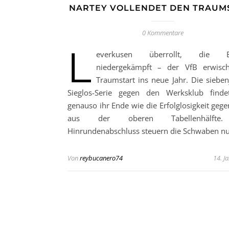
NARTEY VOLLENDET DEN TRAUM
0 Kommentare
L
everkusen überrollt, die Ei
niedergekämpft – der VfB erwisch
Traumstart ins neue Jahr. Die sieben
Sieglos-Serie gegen den Werksklub finde
genauso ihr Ende wie die Erfolglosigkeit geg
aus der oberen Tabellenhälft
Hinrundenabschluss steuern die Schwaben n
Von
reybucanero74
14. J