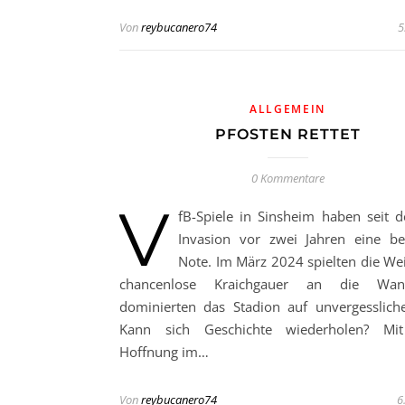
Von
reybucanero74
5
ALLGEMEIN
PFOSTEN RETTET
0 Kommentare
V
fB-Spiele in Sinsheim haben seit d
Invasion vor zwei Jahren eine b
Note. Im März 2024 spielten die We
chancenlose Kraichgauer an die Wa
dominierten das Stadion auf unvergesslich
Kann sich Geschichte wiederholen? Mit
Hoffnung im…
Von
reybucanero74
6