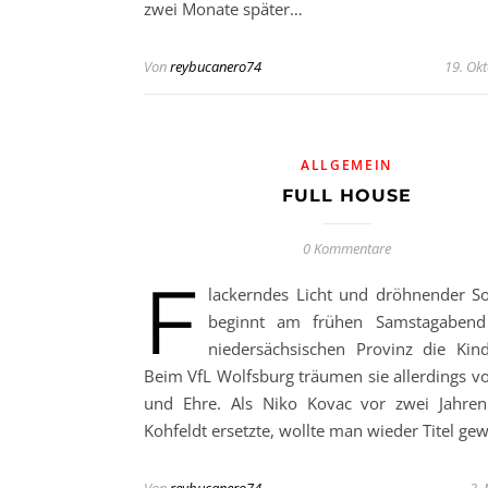
zwei Monate später…
Von
reybucanero74
19. Ok
ALLGEMEIN
FULL HOUSE
0 Kommentare
F
lackerndes Licht und dröhnender S
beginnt am frühen Samstagabend
niedersächsischen Provinz die Kind
Beim VfL Wolfsburg träumen sie allerdings 
und Ehre. Als Niko Kovac vor zwei Jahren
Kohfeldt ersetzte, wollte man wieder Titel ge