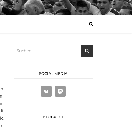
SOCIAL MEDIA
er
n,
in
dt
BLOGROLL
ie
em