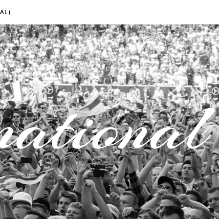
AL)
national