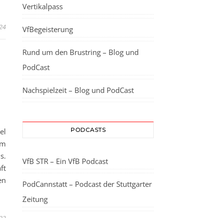
Vertikalpass
24
VfBegeisterung
Rund um den Brustring – Blog und
PodCast
Nachspielzeit – Blog und PodCast
PODCASTS
el
um
s.
VfB STR – Ein VfB Podcast
ft
en
PodCannstatt – Podcast der Stuttgarter
Zeitung