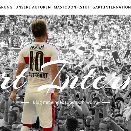
ÄRUNG
UNSERE AUTOREN
MASTODON (.STUTTGART.INTERNATION
rt Inter
Blog mit eingebautem Ohrwurm