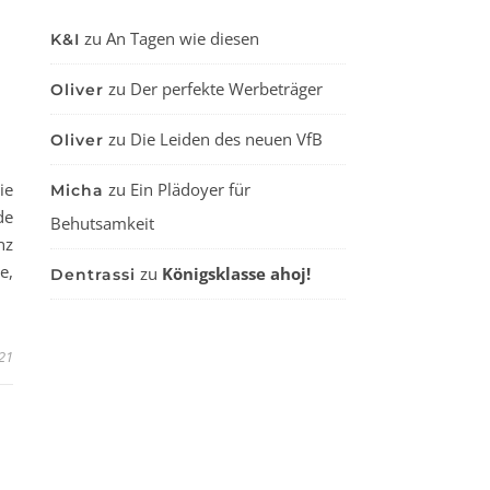
zu
An Tagen wie diesen
K&I
zu
Der perfekte Werbeträger
Oliver
zu
Die Leiden des neuen VfB
Oliver
ie
zu
Ein Plädoyer für
Micha
de
Behutsamkeit
nz
e,
zu
Königsklasse ahoj!
Dentrassi
…
21