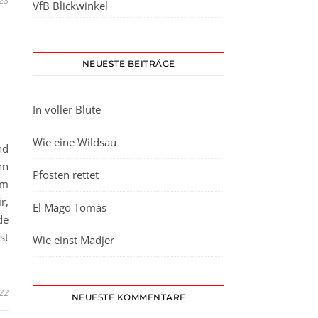
023
VfB Blickwinkel
NEUESTE BEITRÄGE
In voller Blüte
Wie eine Wildsau
nd
nn
Pfosten rettet
em
r,
El Mago Tomás
de
st
Wie einst Madjer
022
NEUESTE KOMMENTARE