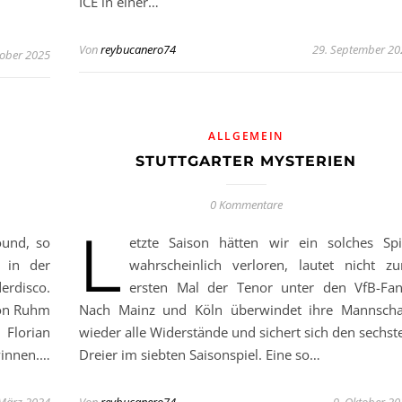
ICE in einer…
Von
reybucanero74
29. September 20
tober 2025
ALLGEMEIN
STUTTGARTER MYSTERIEN
0 Kommentare
L
ound, so
etzte Saison hätten wir ein solches Spi
 in der
wahrscheinlich verloren, lautet nicht z
erdisco.
ersten Mal der Tenor unter den VfB-Fan
von Ruhm
Nach Mainz und Köln überwindet ihre Mannscha
 Florian
wieder alle Widerstände und sichert sich den sechst
winnen.…
Dreier im siebten Saisonspiel. Eine so…