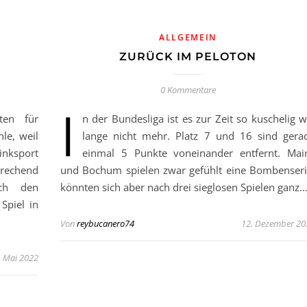
ALLGEMEIN
ZURÜCK IM PELOTON
0 Kommentare
I
lten für
n der Bundesliga ist es zur Zeit so kuschelig w
le, weil
lange nicht mehr. Platz 7 und 16 sind gera
inksport
einmal 5 Punkte voneinander entfernt. Mai
rechend
und Bochum spielen zwar gefühlt eine Bombenseri
rch den
könnten sich aber nach drei sieglosen Spielen ganz
Spiel in
Von
reybucanero74
12. Dezember 20
. Mai 2022