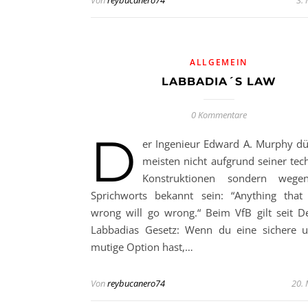
Von
reybucanero74
3.
ALLGEMEIN
LABBADIA´S LAW
0 Kommentare
D
er Ingenieur Edward A. Murphy dü
meisten nicht aufgrund seiner tec
Konstruktionen sondern wege
Sprichworts bekannt sein: “Anything tha
wrong will go wrong.“ Beim VfB gilt seit 
Labbadias Gesetz: Wenn du eine sichere 
mutige Option hast,…
Von
reybucanero74
20.