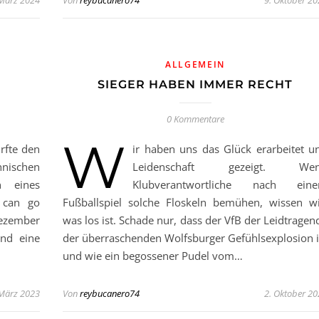
 März 2024
Von
reybucanero74
9. Oktober 2
ALLGEMEIN
SIEGER HABEN IMMER RECHT
0 Kommentare
W
rfte den
ir haben uns das Glück erarbeitet u
hnischen
Leidenschaft gezeigt. We
n eines
Klubverantwortliche nach ein
t can go
Fußballspiel solche Floskeln bemühen, wissen wi
Dezember
was los ist. Schade nur, dass der VfB der Leidtragen
und eine
der überraschenden Wolfsburger Gefühlsexplosion i
und wie ein begossener Pudel vom…
 März 2023
Von
reybucanero74
2. Oktober 2