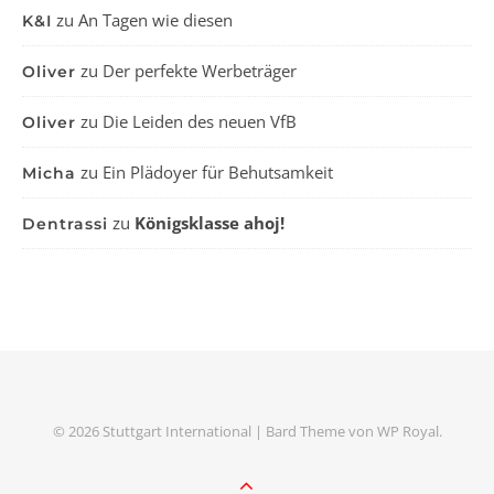
zu
An Tagen wie diesen
K&I
zu
Der perfekte Werbeträger
Oliver
zu
Die Leiden des neuen VfB
Oliver
zu
Ein Plädoyer für Behutsamkeit
Micha
zu
Königsklasse ahoj!
Dentrassi
© 2026 Stuttgart International |
Bard Theme von
WP Royal
.