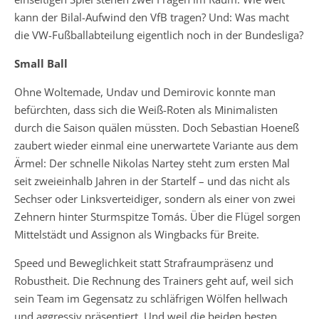
kann der Bilal-Aufwind den VfB tragen? Und: Was macht
die VW-Fußballabteilung eigentlich noch in der Bundesliga?
Small Ball
Ohne Woltemade, Undav und Demirovic konnte man
befürchten, dass sich die Weiß-Roten als Minimalisten
durch die Saison quälen müssten. Doch Sebastian Hoeneß
zaubert wieder einmal eine unerwartete Variante aus dem
Ärmel: Der schnelle Nikolas Nartey steht zum ersten Mal
seit zweieinhalb Jahren in der Startelf – und das nicht als
Sechser oder Linksverteidiger, sondern als einer von zwei
Zehnern hinter Sturmspitze Tomás. Über die Flügel sorgen
Mittelstädt und Assignon als Wingbacks für Breite.
Speed und Beweglichkeit statt Strafraumpräsenz und
Robustheit. Die Rechnung des Trainers geht auf, weil sich
sein Team im Gegensatz zu schläfrigen Wölfen hellwach
und aggressiv präsentiert. Und weil die beiden besten