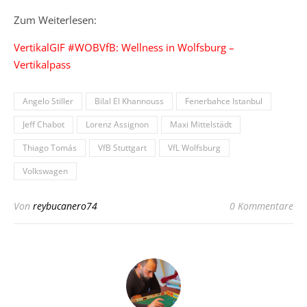
Zum Weiterlesen:
VertikalGIF #WOBVfB: Wellness in Wolfsburg –
Vertikalpass
Angelo Stiller
Bilal El Khannouss
Fenerbahce Istanbul
Jeff Chabot
Lorenz Assignon
Maxi Mittelstädt
Thiago Tomás
VfB Stuttgart
VfL Wolfsburg
Volkswagen
Von
reybucanero74
0 Kommentare