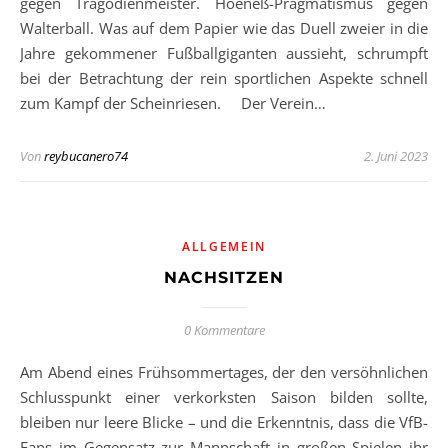
gegen Tragödienmeister. Hoeneß-Pragmatismus gegen
Walterball. Was auf dem Papier wie das Duell zweier in die
Jahre gekommener Fußballgiganten aussieht, schrumpft
bei der Betrachtung der rein sportlichen Aspekte schnell
zum Kampf der Scheinriesen. Der Verein…
Von
reybucanero74
2. Juni 2023
ALLGEMEIN
NACHSITZEN
0 Kommentare
Am Abend eines Frühsommertages, der den versöhnlichen
Schlusspunkt einer verkorksten Saison bilden sollte,
bleiben nur leere Blicke – und die Erkenntnis, dass die VfB-
Fans im Gegensatz zur Mannschaft in großen Spielen ihr