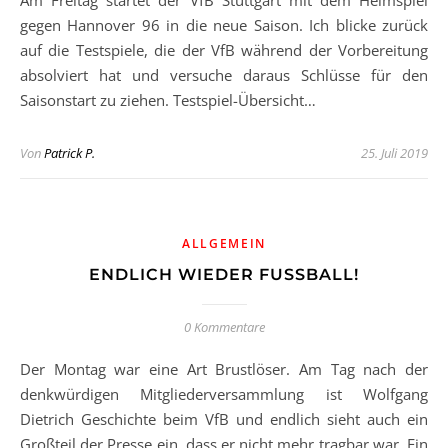
Am Freitag startet der VfB Stuttgart mit dem Heimspiel
gegen Hannover 96 in die neue Saison. Ich blicke zurück
auf die Testspiele, die der VfB während der Vorbereitung
absolviert hat und versuche daraus Schlüsse für den
Saisonstart zu ziehen. Testspiel-Übersicht…
Von
Patrick P.
25. Juli 2019
ALLGEMEIN
ENDLICH WIEDER FUSSBALL!
0 Kommentare
Der Montag war eine Art Brustlöser. Am Tag nach der
denkwürdigen Mitgliederversammlung ist Wolfgang
Dietrich Geschichte beim VfB und endlich sieht auch ein
Großteil der Presse ein, dass er nicht mehr tragbar war. Ein