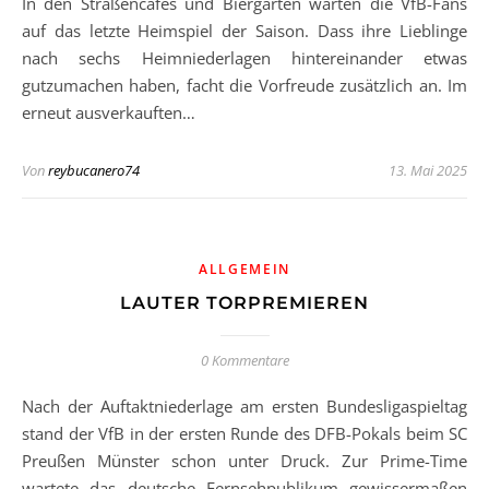
In den Straßencafés und Biergärten warten die VfB-Fans
auf das letzte Heimspiel der Saison. Dass ihre Lieblinge
nach sechs Heimniederlagen hintereinander etwas
gutzumachen haben, facht die Vorfreude zusätzlich an. Im
erneut ausverkauften…
Von
reybucanero74
13. Mai 2025
ALLGEMEIN
LAUTER TORPREMIEREN
0 Kommentare
Nach der Auftaktniederlage am ersten Bundesligaspieltag
stand der VfB in der ersten Runde des DFB-Pokals beim SC
Preußen Münster schon unter Druck. Zur Prime-Time
wartete das deutsche Fernsehpublikum gewissermaßen