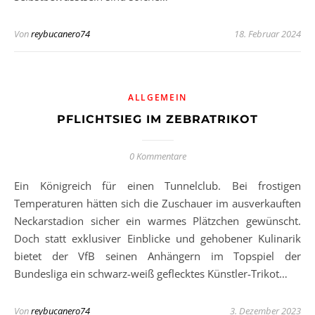
Von
reybucanero74
18. Februar 2024
ALLGEMEIN
PFLICHTSIEG IM ZEBRATRIKOT
0 Kommentare
Ein Königreich für einen Tunnelclub. Bei frostigen
Temperaturen hätten sich die Zuschauer im ausverkauften
Neckarstadion sicher ein warmes Plätzchen gewünscht.
Doch statt exklusiver Einblicke und gehobener Kulinarik
bietet der VfB seinen Anhängern im Topspiel der
Bundesliga ein schwarz-weiß geflecktes Künstler-Trikot…
Von
reybucanero74
3. Dezember 2023