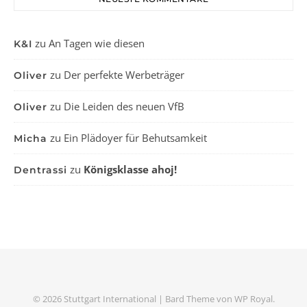
zu
An Tagen wie diesen
K&I
zu
Der perfekte Werbeträger
Oliver
zu
Die Leiden des neuen VfB
Oliver
zu
Ein Plädoyer für Behutsamkeit
Micha
zu
Königsklasse ahoj!
Dentrassi
© 2026 Stuttgart International |
Bard Theme von
WP Royal
.