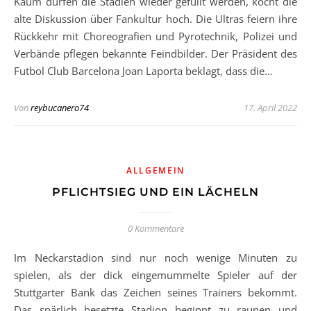
Kaum dürfen die Stadien wieder gefüllt werden, kocht die
alte Diskussion über Fankultur hoch. Die Ultras feiern ihre
Rückkehr mit Choreografien und Pyrotechnik, Polizei und
Verbände pflegen bekannte Feindbilder. Der Präsident des
Futbol Club Barcelona Joan Laporta beklagt, dass die…
Von
reybucanero74
17. April 2022
ALLGEMEIN
PFLICHTSIEG UND EIN LÄCHELN
0 Kommentare
Im Neckarstadion sind nur noch wenige Minuten zu
spielen, als der dick eingemummelte Spieler auf der
Stuttgarter Bank das Zeichen seines Trainers bekommt.
Das spärlich besetzte Stadion beginnt zu raunen und