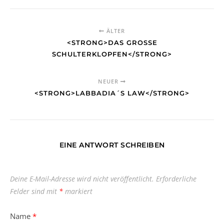
ÄLTER
<STRONG>DAS GROSSE S
CHULTERKLOPFEN</STRONG>
NEUER
<STRONG>LABBADIA´S LAW</STRONG>
EINE ANTWORT SCHREIBEN
Deine E-Mail-Adresse wird nicht veröffentlicht.
Erforderliche
Felder sind mit
*
markiert
Name
*