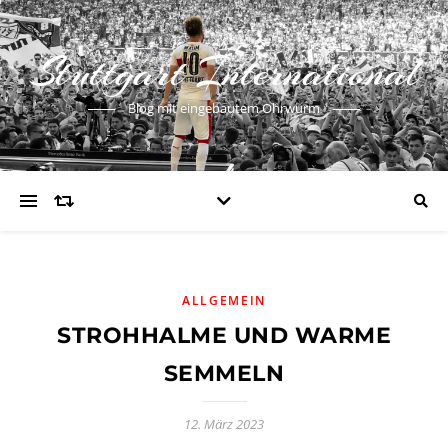
Stuttgart International
Blog mit eingebautem Ohrwurm
ALLGEMEIN
STROHHALME UND WARME
SEMMELN
12. März 2023