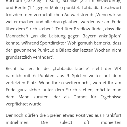
Bochum (2:0-Sieg in Köln), Schalke (2:2 im Revierderby)
und Berlin (1:1 gegen Mainz) punktet. Labbadia beschwört
trotzdem den vermeintlichen Aufwärtstrend: „Wenn wir so
weiter machen und alle dran glauben, werden wir am Ende
über dem Strich stehen“. Torhüter Bredlow findet, dass die
Mannschaft „an die Leistung gegen Bayern anknüpfen“
konnte, während Sportdirektor Wohlgemuth bemerkt, dass
der gewonnene Punkt „die Bilanz der letzten Wochen nicht
grundsätzlich verändert“.
Recht hat er. In der „Labbadia-Tabelle“ steht der VfB
nämlich mit 6 Punkten aus 9 Spielen weiter auf dem
vorletzten Platz. Wenn ihr so weitermacht, werdet ihr am
Ende ganz sicher unter dem Strich stehen, möchte man
dem Mann zurufen, der als Garant für Ergebnisse
verpflichtet wurde.
Dennoch dürfen die Spieler etwas Positives aus Frankfurt
mitnehmen: Die zuletzt oft monierten