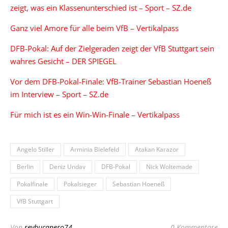
zeigt, was ein Klassenunterschied ist – Sport – SZ.de
Ganz viel Amore für alle beim VfB – Vertikalpass
DFB-Pokal: Auf der Zielgeraden zeigt der VfB Stuttgart sein
wahres Gesicht – DER SPIEGEL
Vor dem DFB-Pokal-Finale: VfB-Trainer Sebastian Hoeneß
im Interview – Sport – SZ.de
Für mich ist es ein Win-Win-Finale – Vertikalpass
Angelo Stiller
Arminia Bielefeld
Atakan Karazor
Berlin
Deniz Undav
DFB-Pokal
Nick Woltemade
Pokalfinale
Pokalsieger
Sebastian Hoeneß
VfB Stuttgart
Von
reybucanero74
0 Kommentare