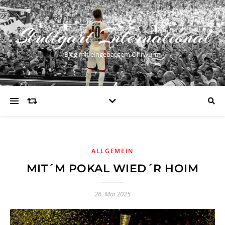
Stuttgart International
Blog mit eingebautem Ohrwurm
ALLGEMEIN
MIT´M POKAL WIED´R HOIM
26. Mai 2025