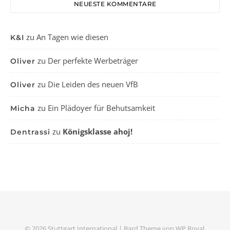
NEUESTE KOMMENTARE
zu
An Tagen wie diesen
K&I
zu
Der perfekte Werbeträger
Oliver
zu
Die Leiden des neuen VfB
Oliver
zu
Ein Plädoyer für Behutsamkeit
Micha
zu
Königsklasse ahoj!
Dentrassi
© 2026 Stuttgart International |
Bard Theme von
WP Royal
.