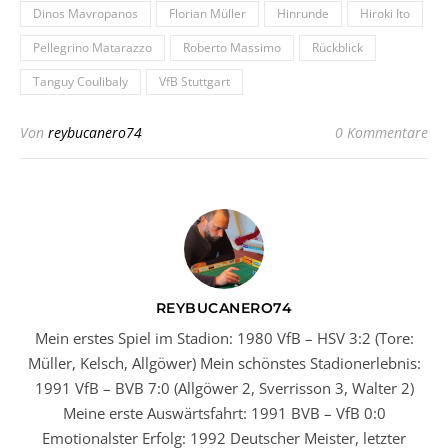
Dinos Mavropanos
Florian Müller
Hinrunde
Hiroki Ito
Pellegrino Matarazzo
Roberto Massimo
Rückblick
Tanguy Coulibaly
VfB Stuttgart
Von
reybucanero74
0 Kommentare
REYBUCANERO74
Mein erstes Spiel im Stadion: 1980 VfB – HSV 3:2 (Tore:
Müller, Kelsch, Allgöwer) Mein schönstes Stadionerlebnis:
1991 VfB – BVB 7:0 (Allgöwer 2, Sverrisson 3, Walter 2)
Meine erste Auswärtsfahrt: 1991 BVB – VfB 0:0
Emotionalster Erfolg: 1992 Deutscher Meister, letzter