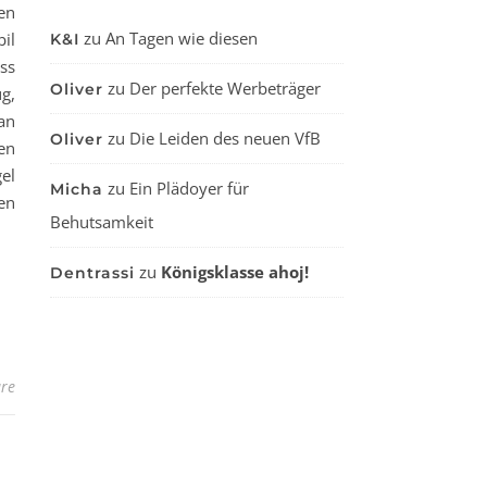
en
zu
An Tagen wie diesen
il
K&I
ss
zu
Der perfekte Werbeträger
Oliver
g,
an
zu
Die Leiden des neuen VfB
Oliver
en
el
zu
Ein Plädoyer für
Micha
en
Behutsamkeit
zu
Königsklasse ahoj!
Dentrassi
re