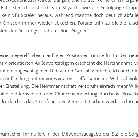
 Ball, Stenzel lässt sich von Miyaichi wie ein Schuljunge foppe
kein VfB-Spieler heraus, während manche doch deutlich abfalle
 Ohlsson immer wieder abkochen, Förster trifft zu oft die falsc
stens im Deckungsschatten seiner Gegner.
ne Siegerelf gleich auf vier Positionen umstellt? In der neu
siv orientierten Außenverteidigern erscheint die Hereinnahme v
 auf die angeschlagenen Didavi und González möchte ich auch nic
ine Aufstellung mit einem weiteren Treffer ohnehin. Wahrscheinli
 der Einstellung. Die Heimmannschaft versprüht einfach mehr Will
unkte bei konsequenterer Chancenverwertung durchaus einsack
ruck, dass das Strohfeuer der Vertikalität schon wieder erlosch
humacher formuliert in der Mittwochsausgabe der StZ die Sorg