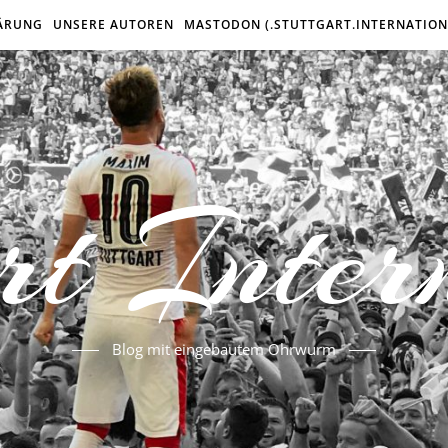
ÄRUNG
UNSERE AUTOREN
MASTODON (.STUTTGART.INTERNATION
rt Inter
Blog mit eingebautem Ohrwurm