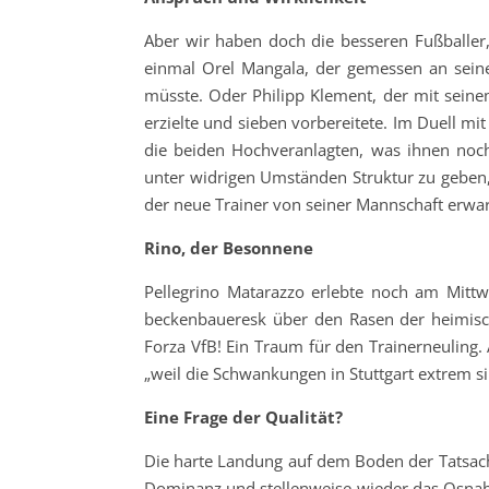
Aber wir haben doch die besseren Fußballer,
einmal Orel Mangala, der gemessen an sein
müsste. Oder Philipp Klement, der mit seine
erzielte und sieben vorbereitete. Im Duell mi
die beiden Hochveranlagten, was ihnen noch 
unter widrigen Umständen Struktur zu geben,
der neue Trainer von seiner Mannschaft erwar
Rino, der Besonnene
Pellegrino Matarazzo erlebte noch am Mittwo
beckenbaueresk über den Rasen der heimisch
Forza VfB! Ein Traum für den Trainerneuling.
„weil die Schwankungen in Stuttgart extrem sin
Eine Frage der Qualität?
Die harte Landung auf dem Boden der Tatsache
Dominanz und stellenweise wieder das Osnab