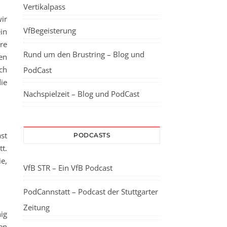
Vertikalpass
ir
VfBegeisterung
in
re
Rund um den Brustring – Blog und
gen
ch
PodCast
ie
Nachspielzeit – Blog und PodCast
st
PODCASTS
t.
e,
VfB STR – Ein VfB Podcast
PodCannstatt – Podcast der Stuttgarter
Zeitung
ig
en