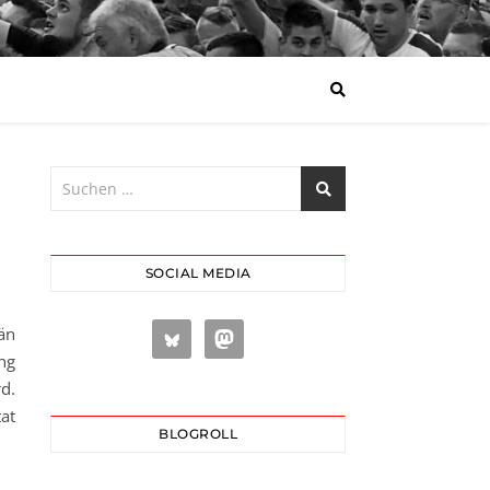
SOCIAL MEDIA
än
ing
d.
at
BLOGROLL