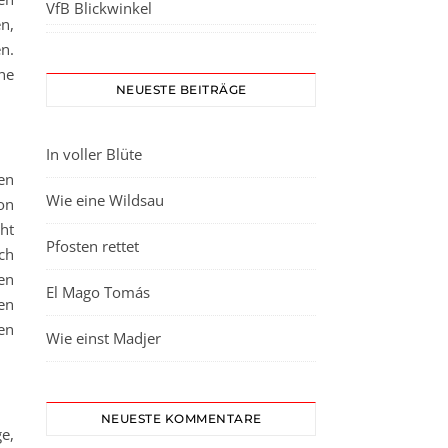
VfB Blickwinkel
n,
n.
he
NEUESTE BEITRÄGE
In voller Blüte
en
Wie eine Wildsau
on
ht
Pfosten rettet
ch
en
El Mago Tomás
en
en
Wie einst Madjer
NEUESTE KOMMENTARE
e,