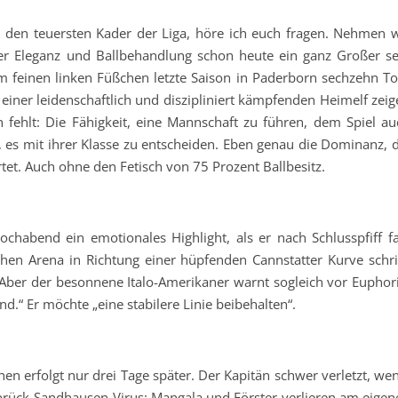
 den teuersten Kader der Liga, höre ich euch fragen. Nehmen w
er Eleganz und Ballbehandlung schon heute ein ganz Großer se
m feinen linken Füßchen letzte Saison in Paderborn sechzehn To
t einer leidenschaftlich und diszipliniert kämpfenden Heimelf zei
fehlt: Die Fähigkeit, eine Mannschaft zu führen, dem Spiel au
 es mit ihrer Klasse zu entscheiden. Eben genau die Dominanz, d
tet. Auch ohne den Fetisch von 75 Prozent Ballbesitz.
chabend ein emotionales Highlight, als er nach Schlusspfiff fa
en Arena in Richtung einer hüpfenden Cannstatter Kurve schrit
 Aber der besonnene Italo-Amerikaner warnt sogleich vor Euphori
d.“ Er möchte „eine stabilere Linie beibehalten“.
n erfolgt nur drei Tage später. Der Kapitän schwer verletzt, wen
rück-Sandhausen-Virus: Mangala und Förster verlieren am eigen