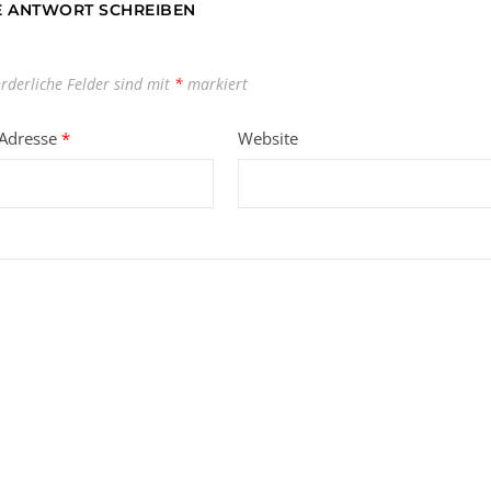
E ANTWORT SCHREIBEN
orderliche Felder sind mit
*
markiert
-Adresse
*
Website