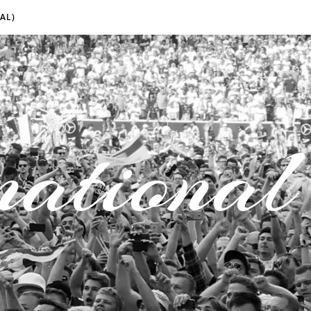
AL)
national