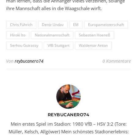
man lernen, dass die Anhänger vieles verzeihen, solange
ihre Mannschaft alles in die Waagschale wirft.
Chris Führich
Deniz Undav
EM
Europameisterschaft
Hiroki Ito
Nationalmannschaft
Sebastian Hoeneß
Serhou Guirassy
VfB Stuttgart
Waldemar Anton
Von
reybucanero74
0 Kommentare
REYBUCANERO74
Mein erstes Spiel im Stadion: 1980 VfB – HSV 3:2 (Tore:
Müller, Kelsch, Allgöwer) Mein schönstes Stadionerlebnis: