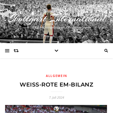
Stuttgart International
Blog mit eingebautem Ohrwurm
ALLGEMEIN
WEISS-ROTE EM-BILANZ
7. Juli 2024