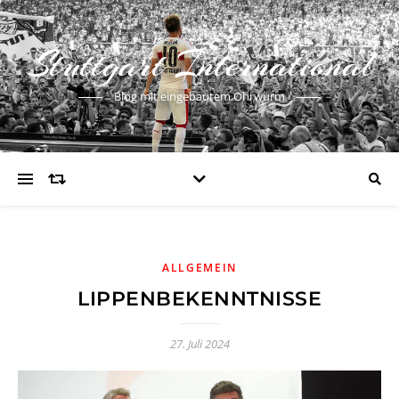
Stuttgart International
Blog mit eingebautem Ohrwurm
ALLGEMEIN
LIPPENBEKENNTNISSE
27. Juli 2024