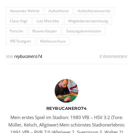
Alexander Wehrle
Aufsichtsrat
Aufsichtsratsvorsitz
Claus Vogt
Lutz Meschke
Mitgliederversammlung
Porsche
Rouven Kasper
Satzungskommission
VfB Stuttgart
Wahlausschuss
Von
reybucanero74
0 Kommentare
REYBUCANERO74
Mein erstes Spiel im Stadion: 1980 VfB – HSV 3:2 (Tore:
Müller, Kelsch, Allgöwer) Mein schönstes Stadionerlebnis:
1991 VfB – BVB 7:0 (Allgöwer 2, Sverrisson 3, Walter 2)