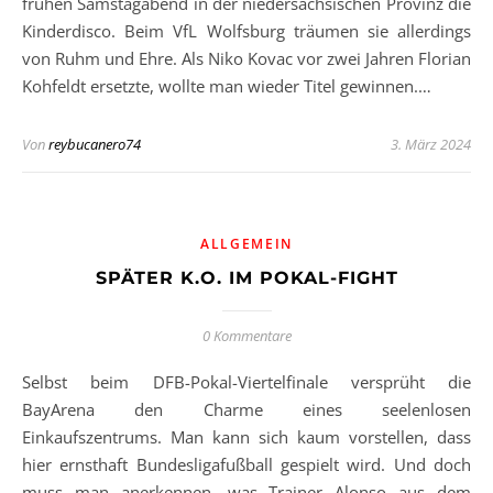
frühen Samstagabend in der niedersächsischen Provinz die
Kinderdisco. Beim VfL Wolfsburg träumen sie allerdings
von Ruhm und Ehre. Als Niko Kovac vor zwei Jahren Florian
Kohfeldt ersetzte, wollte man wieder Titel gewinnen.…
Von
reybucanero74
3. März 2024
ALLGEMEIN
SPÄTER K.O. IM POKAL-FIGHT
0 Kommentare
Selbst beim DFB-Pokal-Viertelfinale versprüht die
BayArena den Charme eines seelenlosen
Einkaufszentrums. Man kann sich kaum vorstellen, dass
hier ernsthaft Bundesligafußball gespielt wird. Und doch
muss man anerkennen, was Trainer Alonso aus dem