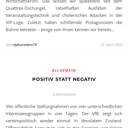
Wirtschaftskrimi. Das wissen wir spätestens seit dem
Quattrex-Dschungel, rätselhaften Ausfällen der
Veranstaltungstechnik und cholerischen Attacken in der
VIP-Loge. Zuletzt haben schillernde Protagonisten die
Bühne betreten – einige von ihnen kennen wir bereits…
Von
reybucanero74
20. April 2024
ALLGEMEIN
POSITIV STATT NEGATIV
0 Kommentare
Vier öffentliche Stellungnahmen von vier unterschiedlichen
Interessensgruppen in vier Tagen: Der VfB zeigt sich
vereinspolitisch wieder einmal in desolatem Zustand.
Offensichtlich kann man sich in den Gremien von Verein