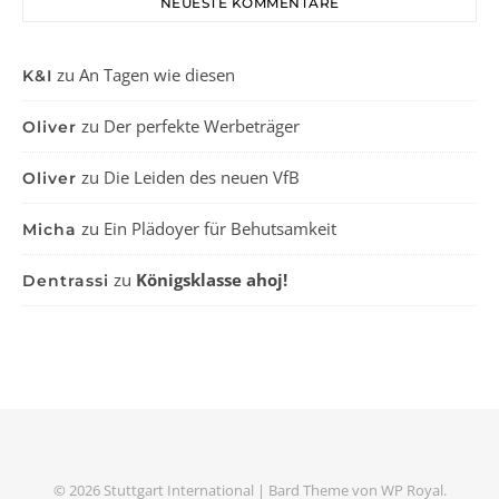
NEUESTE KOMMENTARE
zu
An Tagen wie diesen
K&I
zu
Der perfekte Werbeträger
Oliver
zu
Die Leiden des neuen VfB
Oliver
zu
Ein Plädoyer für Behutsamkeit
Micha
zu
Königsklasse ahoj!
Dentrassi
© 2026 Stuttgart International |
Bard Theme von
WP Royal
.