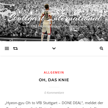
Stuttgart International
Blog mit eingebautem Ohrwurm
ALLGEMEIN
OH, DAS KNIE
0 Kommentare
„Hyeon-gyu Oh to VfB Stuttgart – DONE DEAL“, meldet der