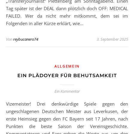
„Transferjournalist“ Plettenberg am Sonntagabend. Einen
Tag später ist der DEAL dann plötzlich doch OFF: MEDICAL
FAILED. Wer da nicht mehr mitkommt, dem sei im
Folgenden in aller Kürze erklärt, wie…
Von
reybucanero74
3. September 2025
ALLGEMEIN
EIN PLÄDOYER FÜR BEHUTSAMKEIT
Ein Kommentar
Vizemeister! Drei denkwürdige Spiele gegen den
ungeschlagenen Deutschen Meister aus Leverkusen, der
erste Heimsieg gegen den FC Bayern seit 17 Jahren, nach
Punkten die beste Saison der Vereinsgeschichte.
Kommentatoren und Fans gehen die Worte aus, um den