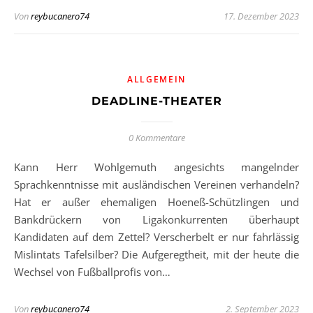
Von
reybucanero74
17. Dezember 2023
ALLGEMEIN
DEADLINE-THEATER
0 Kommentare
Kann Herr Wohlgemuth angesichts mangelnder
Sprachkenntnisse mit ausländischen Vereinen verhandeln?
Hat er außer ehemaligen Hoeneß-Schützlingen und
Bankdrückern von Ligakonkurrenten überhaupt
Kandidaten auf dem Zettel? Verscherbelt er nur fahrlässig
Mislintats Tafelsilber? Die Aufgeregtheit, mit der heute die
Wechsel von Fußballprofis von…
Von
reybucanero74
2. September 2023