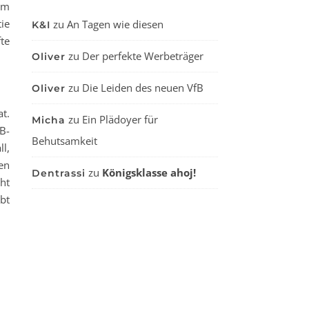
em
ie
zu
An Tagen wie diesen
K&I
te
zu
Der perfekte Werbeträger
Oliver
zu
Die Leiden des neuen VfB
Oliver
t.
zu
Ein Plädoyer für
Micha
B-
Behutsamkeit
ll,
en
zu
Königsklasse ahoj!
Dentrassi
ht
bt