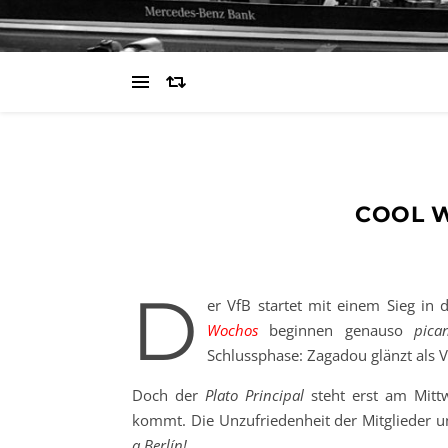
COOL W
D
er VfB startet mit einem Sieg in
Wochos
beginnen genauso
pica
Schlussphase: Zagadou glänzt als Vo
Doch der
Plato Principal
steht erst am Mitt
kommt. Die Unzufriedenheit der Mitglieder 
a Berlín!