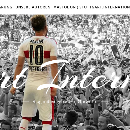
ÄRUNG
UNSERE AUTOREN
MASTODON (.STUTTGART.INTERNATION
rt Inter
Blog mit eingebautem Ohrwurm