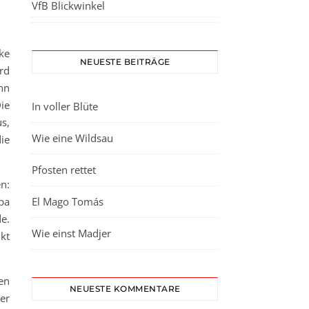
VfB Blickwinkel
ke
NEUESTE BEITRÄGE
rd
nn
ie
In voller Blüte
s,
Wie eine Wildsau
ie
Pfosten rettet
n:
pa
El Mago Tomás
e.
Wie einst Madjer
kt
en
NEUESTE KOMMENTARE
er