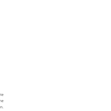
ie
ne
en.