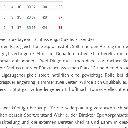
vier Spieltage vor Schluss eng. (Quelle: kicker.de)
i den Fans gleich für Gesprächsstoff: Soll man den Vertrag mit d
nguy) verlängern? Ähnliche Debatten haben sich bereits um d
o Tomás entsponnen. Zwei Dinge muss man dabei aus meiner Sic
e vor Schluss nur vier Pünktchen zwischen Platz 13 und dem direk
Ligazugehörigkeit spielt natürlich eine gewichtige Rolle bei d
tragsverlängerung ja immer zwei Seiten. Würde sich Coulibaly au
rs in Stuttgart zufriedengeben? Erhofft sich Tomás vielleicht eh
 wer künftig überhaupt für die Kaderplanung verantwortlich se
en derzeit Sportvorstand Wehrle, der Direktor Sportorganisati
erabteilung und die externen Berater Khedira und Lahm in dies