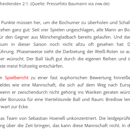
heidenden 2:1. (Quelle: Pressefoto Baumann via zvw.de)
rei Punkte müssen her, um die Bochumer zu überholen und Schal
tehen ganz gut: Seit vier Spielen ungeschlagen, alle Mann an Bo
 für den Gegner aus Mönchengladbach bereits gelaufen. Und da
ikum in dieser Saison noch nicht allzu oft gesehen hat: D
ührung. Phasenweise sieht die Darbietung der Weiß-Roten so au
r wünscht. Der Ball läuft gut durch die eigenen Reihen und d
e meist frühzeitig entschärfen.
rem
Spielbericht
zu einer fast euphorischen Bewertung hinreiße
ielfeldes wie eine Mannschaft, die sich auf dem Weg nach Euro
, wenn er zwischendurch nicht gehörig ins Wanken geraten würd
er Borussia für eine Viertelstunde Ball und Raum: Bredlow len
rwart zur Ecke.
as Team von Sebastian Hoeneß unkonzentriert. Die leidgeprüft
g über die Zeit bringen, das kann diese Mannschaft nicht. In d