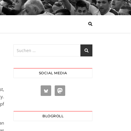
SOCIAL MEDIA
t,
ky.
opf
BLOGROLL
an
as