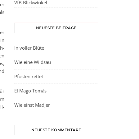
VfB Blickwinkel
er
ls
NEUESTE BEITRÄGE
er
in
h-
In voller Blüte
en
Wie eine Wildsau
s,
nd
Pfosten rettet
El Mago Tomás
ür
rn
Wie einst Madjer
l-
NEUESTE KOMMENTARE