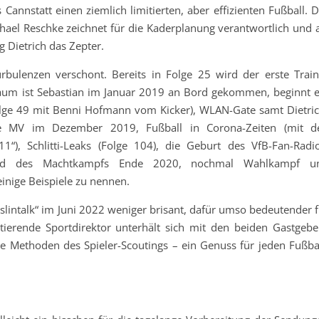
annstatt einen ziemlich limitierten, aber effizienten Fußball. D
chael Reschke zeichnet für die Kaderplanung verantwortlich und a
 Dietrich das Zepter.
rbulenzen verschont. Bereits in Folge 25 wird der erste Train
. Kaum ist Sebastian im Januar 2019 an Bord gekommen, beginnt e
olge 49 mit Benni Hofmann vom Kicker), WLAN-Gate samt Dietric
che MV im Dezember 2019, Fußball in Corona-Zeiten (mit d
), Schlitti-Leaks (Folge 104), die Geburt des VfB-Fan-Radio
end des Machtkampfs Ende 2020, nochmal Wahlkampf u
nige Beispiele zu nennen.
slintalk“ im Juni 2022 weniger brisant, dafür umso bedeutender f
tierende Sportdirektor unterhält sich mit den beiden Gastgebe
 Methoden des Spieler-Scoutings – ein Genuss für jeden Fußbal