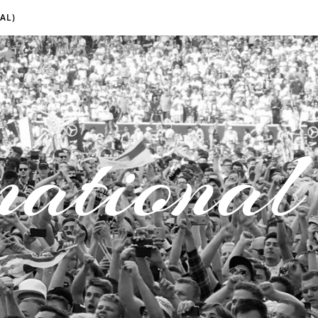
AL)
national