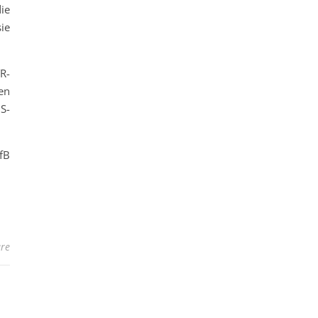
ie
ie
R-
en
S-
VfB
re