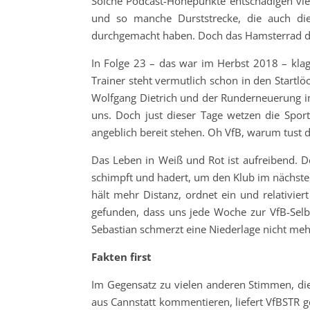
Solche Podcast-Höhepunkte entschädigen viel
und so manche Durststrecke, die auch die
durchgemacht haben. Doch das Hamsterrad dr
In Folge 23 – das war im Herbst 2018 – klag
Trainer steht vermutlich schon in den Startlö
Wolfgang Dietrich und der Runderneuerung im
uns. Doch just dieser Tage wetzen die Spor
angeblich bereit stehen. Oh VfB, warum tust
Das Leben in Weiß und Rot ist aufreibend. De
schimpft und hadert, um den Klub im nächste
hält mehr Distanz, ordnet ein und relativie
gefunden, dass uns jede Woche zur VfB-Selb
Sebastian schmerzt eine Niederlage nicht meh
Fakten first
Im Gegensatz zu vielen anderen Stimmen, di
aus Cannstatt kommentieren, liefert VfBSTR 