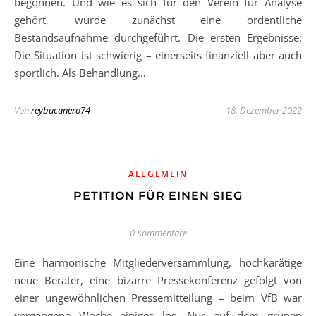
begonnen. Und wie es sich für den Verein für Analyse
gehört, wurde zunächst eine ordentliche
Bestandsaufnahme durchgeführt. Die ersten Ergebnisse:
Die Situation ist schwierig – einerseits finanziell aber auch
sportlich. Als Behandlung…
Von
reybucanero74
18. Dezember 2022
ALLGEMEIN
PETITION FÜR EINEN SIEG
0 Kommentare
Eine harmonische Mitgliederversammlung, hochkarätige
neue Berater, eine bizarre Pressekonferenz gefolgt von
einer ungewöhnlichen Pressemitteilung – beim VfB war
vergangene Woche einiges los. Nur auf dem grünen