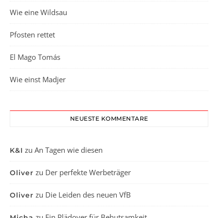
Wie eine Wildsau
Pfosten rettet
El Mago Tomás
Wie einst Madjer
NEUESTE KOMMENTARE
zu
An Tagen wie diesen
K&I
zu
Der perfekte Werbeträger
Oliver
zu
Die Leiden des neuen VfB
Oliver
zu
Ein Plädoyer für Behutsamkeit
Micha