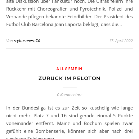
alte Diskussion über Fankultur hoch. Die Ultras feiern ihre
Rückkehr mit Choreografien und Pyrotechnik, Polizei und
Verbände pflegen bekannte Feindbilder. Der Präsident des
Futbol Club Barcelona Joan Laporta beklagt, dass die…
Von
reybucanero74
17. April 2022
ALLGEMEIN
ZURÜCK IM PELOTON
0 Kommentare
In der Bundesliga ist es zur Zeit so kuschelig wie lange
nicht mehr. Platz 7 und 16 sind gerade einmal 5 Punkte
voneinander entfernt. Mainz und Bochum spielen zwar
gefühlt eine Bombenserie, könnten sich aber nach drei
sieglosen Spielen ganz…