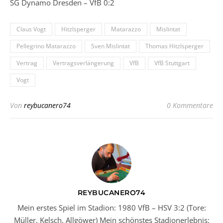
SG Dynamo Dresden – VfB 0:2
Claus Vogt
Hitzlsperger
Matarazzo
Mislintat
Pellegrino Matarazzo
Sven Mislintat
Thomas Hitzlsperger
Vertrag
Vertragsverlängerung
VfB
VfB Stuttgart
Vogt
Von
reybucanero74
0 Kommentare
REYBUCANERO74
Mein erstes Spiel im Stadion: 1980 VfB – HSV 3:2 (Tore:
Müller, Kelsch, Allgöwer) Mein schönstes Stadionerlebnis: