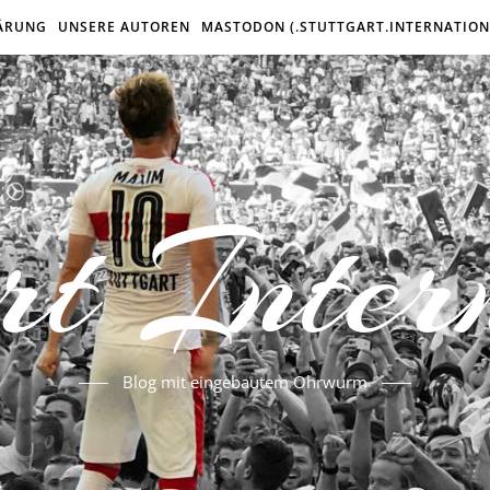
ÄRUNG
UNSERE AUTOREN
MASTODON (.STUTTGART.INTERNATION
rt Inter
Blog mit eingebautem Ohrwurm