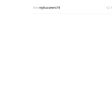
Von
reybucanero74
12.