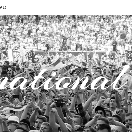
AL)
national