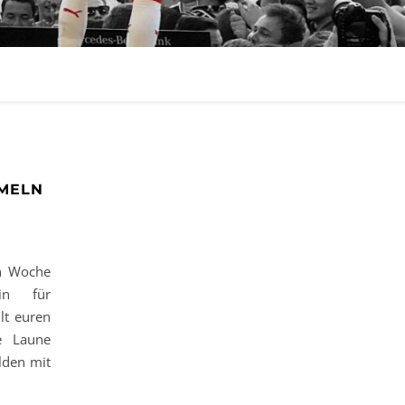
MELN
ich Woche
in für
lt euren
e Laune
lden mit