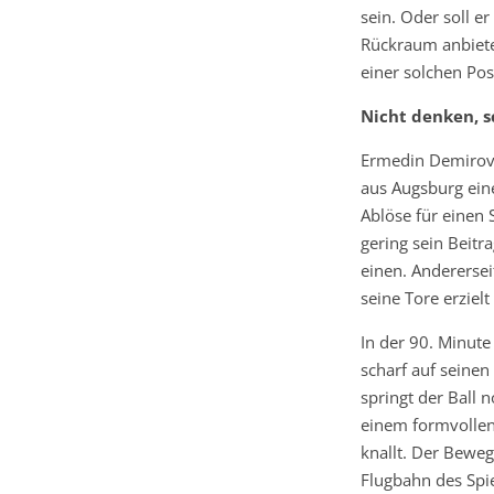
sein. Oder soll er
Rückraum anbiete
einer solchen Posi
Nicht denken, s
Ermedin Demirovi
aus Augsburg eine
Ablöse für einen 
gering sein Beitr
einen. Anderersei
seine Tore erziel
In der 90. Minut
scharf auf seine
springt der Ball 
einem formvollen
knallt. Der Beweg
Flugbahn des Spi