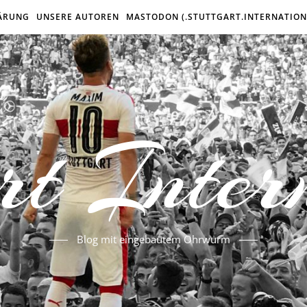
ÄRUNG
UNSERE AUTOREN
MASTODON (.STUTTGART.INTERNATION
rt Inter
Blog mit eingebautem Ohrwurm