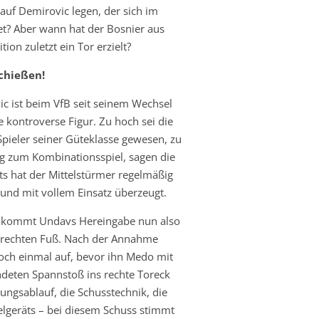
 auf Demirovic legen, der sich im
t? Aber wann hat der Bosnier aus
tion zuletzt ein Tor erzielt?
chießen!
c ist beim VfB seit seinem Wechsel
 kontroverse Figur. Zu hoch sei die
Spieler seiner Güteklasse gewesen, zu
ag zum Kombinationsspiel, sagen die
ts hat der Mittelstürmer regelmäßig
t und mit vollem Einsatz überzeugt.
e kommt Undavs Hereingabe nun also
n rechten Fuß. Nach der Annahme
noch einmal auf, bevor ihn Medo mit
deten Spannstoß ins rechte Toreck
ungsablauf, die Schusstechnik, die
elgeräts – bei diesem Schuss stimmt