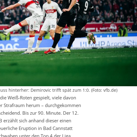
s hinterher: Demirovic trifft spät zum 1:0. (Foto: vfb.de)
ie Weiß-Roten gespielt, viele davon
er Strafraum herum – durchgekommen
scheidend. Bis zur 90. Minute. Der 12.
B erzählt sich anhand dieser einen
euerliche Eruption in Bad Cannstatt
Schwaben unter den Top 4 der Liga