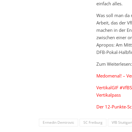
einfach alles.
Was soll man da n
Arbeit, das der Vf
machen in der E
zwischen einer or
Apropos: Am Mitt
DFB-Pokal-Halbfi
Zum Weiterlesen:
Medomenal! – Ver
VertikalGIF #VfBSC
Vertikalpass
Der 12-Punkte-Sc
Ermedin Demirovic
SC Freiburg
VfB Stuttgar