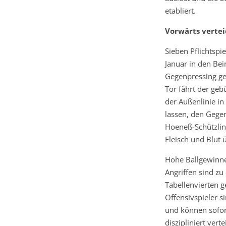
etabliert.
Vorwärts vertei
Sieben Pflichtspi
Januar in den Bei
Gegenpressing ge
Tor fährt der geb
der Außenlinie in
lassen, den Gegen
Hoeneß-Schützlin
Fleisch und Blut
Hohe Ballgewinne 
Angriffen sind z
Tabellenvierten g
Offensivspieler si
und können sofort
diszipliniert ver