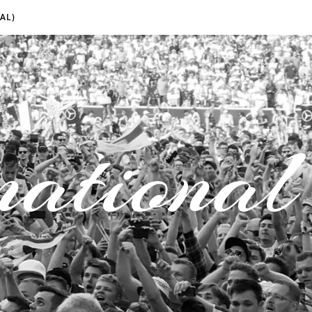
AL)
national