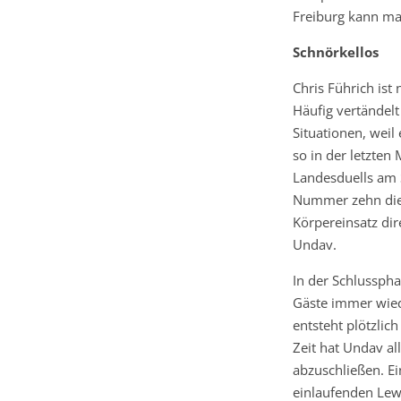
Freiburg kann ma
Schnörkellos
Chris Führich ist 
Häufig vertändelt
Situationen, weil 
so in der letzten 
Landesduells am S
Nummer zehn die 
Körpereinsatz dir
Undav.
In der Schlusspha
Gäste immer wied
entsteht plötzlic
Zeit hat Undav al
abzuschließen. Ei
einlaufenden Lewe