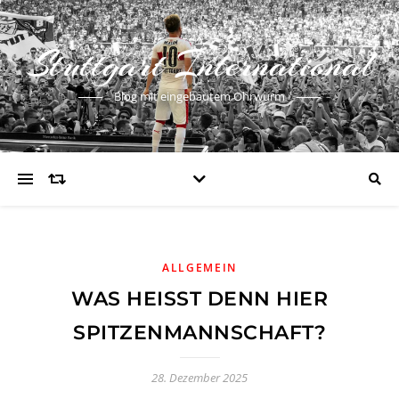
Stuttgart International
Blog mit eingebautem Ohrwurm
ALLGEMEIN
WAS HEISST DENN HIER S
PITZENMANNSCHAFT?
28. Dezember 2025