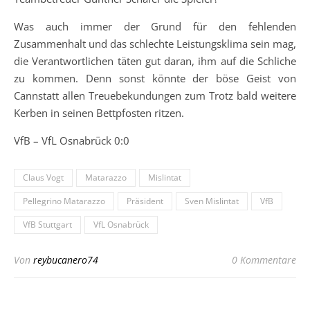
Was auch immer der Grund für den fehlenden
Zusammenhalt und das schlechte Leistungsklima sein mag,
die Verantwortlichen täten gut daran, ihm auf die Schliche
zu kommen. Denn sonst könnte der böse Geist von
Cannstatt allen Treuebekundungen zum Trotz bald weitere
Kerben in seinen Bettpfosten ritzen.
VfB – VfL Osnabrück 0:0
Claus Vogt
Matarazzo
Mislintat
Pellegrino Matarazzo
Präsident
Sven Mislintat
VfB
VfB Stuttgart
VfL Osnabrück
Von
reybucanero74
0 Kommentare