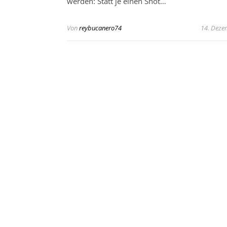
werden: Statt je einen Shot…
Von
reybucanero74
14. Deze