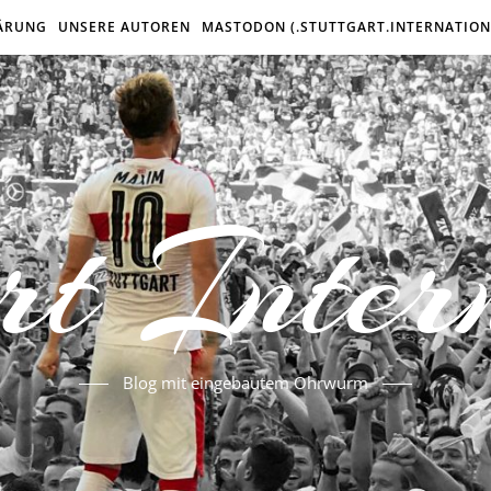
ÄRUNG
UNSERE AUTOREN
MASTODON (.STUTTGART.INTERNATION
rt Inter
Blog mit eingebautem Ohrwurm