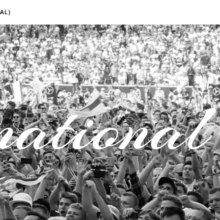
AL)
national