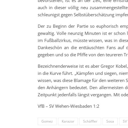
bevorstehen, ist es an der Zeit, eine ernst
auch in dieser völlig neu zusammengestellte
schleunigst gegen Selbstüberschätzung impfe
Der zu Beginn der Partie so euphorisch empf
gewaltig. Volle neunzig Minuten ist er scho
im Fußballzirkus, müsste wissen, was in die
Dankeschön an die enttäuschten Fans auf de
gegeben und so die Pfiffe von den teureren T
Bezeichnenderweise ist es aber Gregor Kobel,
in die Kurve führt. „Kämpfen und siegen, nie
wissen, was diese Blamage für den weiteren 
den Anhängern bedeutet. Den allermeisten d
Zeitpunkt jedenfalls längst vergangen. Mi
VfB – SV Wehen-Wiesbaden 1:2
Gomez
Karazor
Schäffler
Sosa
SV