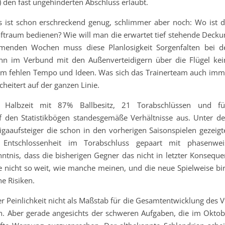
) den fast ungehinderten Abschluss erlaubt.
s ist schon erschreckend genug, schlimmer aber noch: Wo ist d
aftraum bedienen? Wie will man die erwartet tief stehende Decku
menden Wochen muss diese Planlosigkeit Sorgenfalten bei d
ann im Verbund mit den Außenverteidigern über die Flügel kei
 fehlen Tempo und Ideen. Was sich das Trainerteam auch imm
cheitert auf der ganzen Linie.
 Halbzeit mit 87% Ballbesitz, 21 Torabschlüssen und fü
f den Statistikbögen standesgemäße Verhältnisse aus. Unter d
igaaufsteiger die schon in den vorherigen Saisonspielen gezeigt
Entschlossenheit im Torabschluss gepaart mit phasenwei
tnis, dass die bisherigen Gegner das nicht in letzter Konseque
e nicht so weit, wie manche meinen, und die neue Spielweise bir
he Risiken.
ler Peinlichkeit nicht als Maßstab für die Gesamtentwicklung des 
. Aber gerade angesichts der schweren Aufgaben, die im Oktob