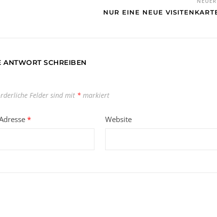
NEUE
NUR EINE NEUE VISITENKART
E ANTWORT SCHREIBEN
orderliche Felder sind mit
*
markiert
-Adresse
*
Website