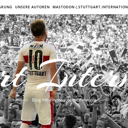
ÄRUNG
UNSERE AUTOREN
MASTODON (.STUTTGART.INTERNATION
rt Inter
Blog mit eingebautem Ohrwurm