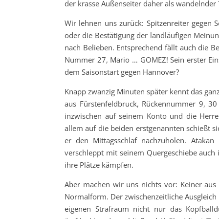
der krasse Außenseiter daher als wandelnder 
Wir lehnen uns zurück: Spitzenreiter gegen
oder die Bestätigung der landläufigen Meinung
nach Belieben. Entsprechend fällt auch die B
Nummer 27, Mario … GOMEZ! Sein erster Eins
dem Saisonstart gegen Hannover?
Knapp zwanzig Minuten später kennt das ganze
aus Fürstenfeldbruck, Rückennummer 9, 30 J
inzwischen auf seinem Konto und die Herren
allem auf die beiden erstgenannten schießt si
er den Mittagsschlaf nachzuholen. Ataka
verschleppt mit seinem Quergeschiebe auch
ihre Plätze kämpfen.
Aber machen wir uns nichts vor: Keiner aus 
Normalform. Der zwischenzeitliche Ausgleich i
eigenen Strafraum nicht nur das Kopfballd