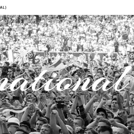
AL)
national