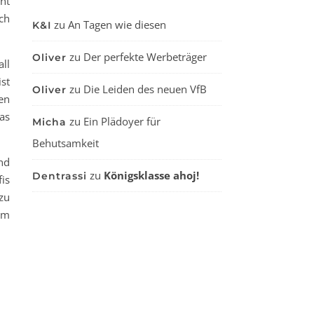
nt
ch
zu
An Tagen wie diesen
K&I
zu
Der perfekte Werbeträger
Oliver
ll
st
zu
Die Leiden des neuen VfB
Oliver
en
as
zu
Ein Plädoyer für
Micha
Behutsamkeit
nd
zu
Königsklasse ahoj!
Dentrassi
is
zu
em