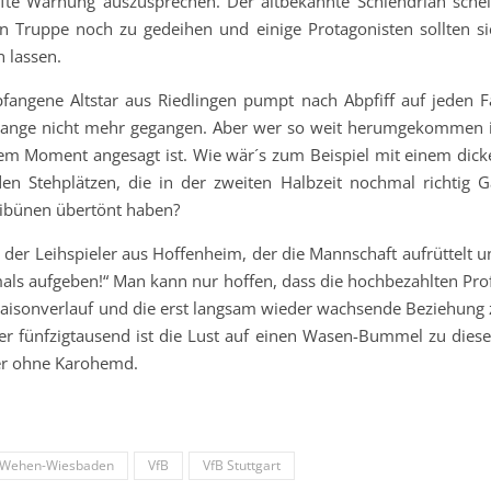
hafte Warnung auszusprechen. Der altbekannte Schlendrian schei
n Truppe noch zu gedeihen und einige Protagonisten sollten si
n lassen.
angene Altstar aus Riedlingen pumpt nach Abpfiff auf jeden Fa
n lange nicht mehr gegangen. Aber wer so weit herumgekommen i
sem Moment angesagt ist. Wie wär´s zum Beispiel mit einem dick
n Stehplätzen, die in der zweiten Halbzeit nochmal richtig G
ribünen übertönt haben?
 der Leihspieler aus Hoffenheim, der die Mannschaft aufrüttelt u
mals aufgeben!“ Man kann nur hoffen, dass die hochbezahlten Prof
Saisonverlauf und die erst langsam wieder wachsende Beziehung 
er fünfzigtausend ist die Lust auf einen Wasen-Bummel zu dies
t oder ohne Karohemd.
 Wehen-Wiesbaden
VfB
VfB Stuttgart