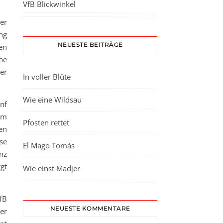
VfB Blickwinkel
er
ng
NEUESTE BEITRÄGE
en
ne
er
In voller Blüte
Wie eine Wildsau
nf
em
Pfosten rettet
en
se
El Mago Tomás
nz
gt
Wie einst Madjer
VfB
NEUESTE KOMMENTARE
er