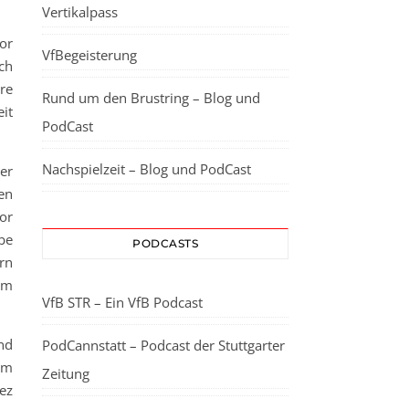
Vertikalpass
or
VfBegeisterung
ch
re
Rund um den Brustring – Blog und
it
PodCast
Nachspielzeit – Blog und PodCast
er
en
or
abe
PODCASTS
rn
um
VfB STR – Ein VfB Podcast
nd
PodCannstatt – Podcast der Stuttgarter
im
Zeitung
ez