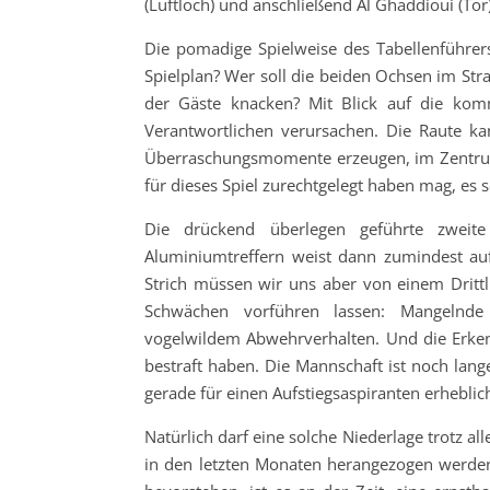
(Luftloch) und anschließend Al Ghaddioui (Tor
Die pomadige Spielweise des Tabellenführer
Spielplan? Wer soll die beiden Ochsen im Str
der Gäste knacken? Mit Blick auf die kom
Verantwortlichen verursachen. Die Raute k
Überraschungsmomente erzeugen, im Zentrum
für dieses Spiel zurechtgelegt haben mag, es s
Die drückend überlegen geführte zweite
Aluminiumtreffern weist dann zumindest au
Strich müssen wir uns aber von einem Drittl
Schwächen vorführen lassen: Mangelnde 
vogelwildem Abwehrverhalten. Und die Erkenn
bestraft haben. Die Mannschaft ist noch lang
gerade für einen Aufstiegsaspiranten erheblic
Natürlich darf eine solche Niederlage trotz al
in den letzten Monaten herangezogen werden