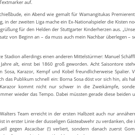
Textmarker auf.
 Schießbude, ein Abend wie gemalt für Wamangitukas Premierent
, in der zweiten Liga mache ein Ex-Nationalspieler die Kisten no
egrüßung für den Helden der Stuttgarter Kinderherzen aus. „Unse
atz von Beginn an – da muss auch mein Nachbar überlegen – se
 Stadion allerdings einen anderen Mittelstürmer: Manuel Schäffl
ahre alt, einst bei 1860 groß geworden. Acht Saisontore steh
 Sosa, Karazor, Kempf und Kobel freundlicherweise Spalier. V
ch das Publikum schnell ein: Borna Sosa döst vor sich hin, als h
n Karazor kommt nicht nur schwer in die Zweikämpfe, sonde
 immer wieder das Tempo. Dabei müssten gerade diese beiden 
Walters Team erreicht in der ersten Halbzeit auch nur annäher
st in erster Linie der dusseligen Gästeabwehr zu verdanken, die 
uell gegen Ascacibar (!) verliert, sondern danach zuerst Gom