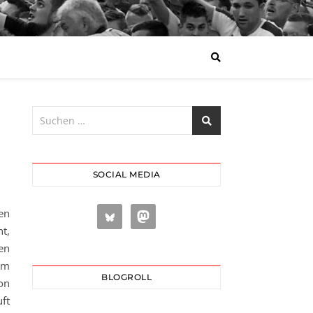
SOCIAL MEDIA
en
t,
en
im
BLOGROLL
on
ft