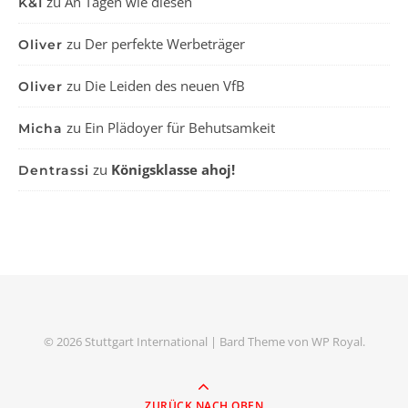
zu
An Tagen wie diesen
K&I
zu
Der perfekte Werbeträger
Oliver
zu
Die Leiden des neuen VfB
Oliver
zu
Ein Plädoyer für Behutsamkeit
Micha
zu
Königsklasse ahoj!
Dentrassi
© 2026 Stuttgart International |
Bard Theme von
WP Royal
.
ZURÜCK NACH OBEN