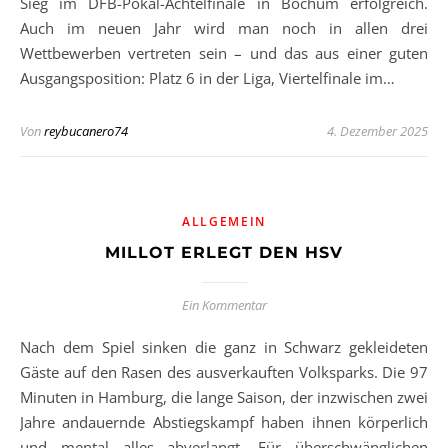
Sieg im DFB-Pokal-Achtelfinale in Bochum erfolgreich.
Auch im neuen Jahr wird man noch in allen drei
Wettbewerben vertreten sein – und das aus einer guten
Ausgangsposition: Platz 6 in der Liga, Viertelfinale im…
Von
reybucanero74
4. Dezember 2025
ALLGEMEIN
MILLOT ERLEGT DEN HSV
Ein Kommentar
Nach dem Spiel sinken die ganz in Schwarz gekleideten
Gäste auf den Rasen des ausverkauften Volksparks. Die 97
Minuten in Hamburg, die lange Saison, der inzwischen zwei
Jahre andauernde Abstiegskampf haben ihnen körperlich
und mental alles abverlangt. Für überschwänglichen