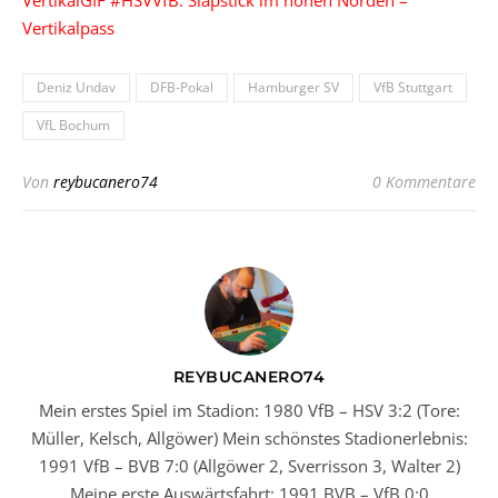
VertikalGIF #HSVVfB: Slapstick im hohen Norden –
Vertikalpass
Deniz Undav
DFB-Pokal
Hamburger SV
VfB Stuttgart
VfL Bochum
Von
reybucanero74
0 Kommentare
REYBUCANERO74
Mein erstes Spiel im Stadion: 1980 VfB – HSV 3:2 (Tore:
Müller, Kelsch, Allgöwer) Mein schönstes Stadionerlebnis:
1991 VfB – BVB 7:0 (Allgöwer 2, Sverrisson 3, Walter 2)
Meine erste Auswärtsfahrt: 1991 BVB – VfB 0:0