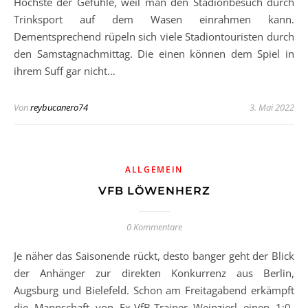
Höchste der Gefühle, weil man den Stadionbesuch durch
Trinksport auf dem Wasen einrahmen kann.
Dementsprechend rüpeln sich viele Stadiontouristen durch
den Samstagnachmittag. Die einen können dem Spiel in
ihrem Suff gar nicht…
Von
reybucanero74
3. Mai 2022
ALLGEMEIN
VFB LÖWENHERZ
0 Kommentare
Je näher das Saisonende rückt, desto banger geht der Blick
der Anhänger zur direkten Konkurrenz aus Berlin,
Augsburg und Bielefeld. Schon am Freitagabend erkämpft
die Mannschaft von Ex-VfB-Trainer Weinzierl einen 1:0-