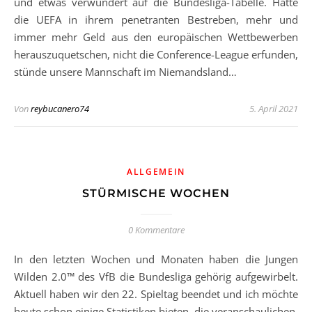
und etwas verwundert auf die Bundesliga-Tabelle. Hätte
die UEFA in ihrem penetranten Bestreben, mehr und
immer mehr Geld aus den europäischen Wettbewerben
herauszuquetschen, nicht die Conference-League erfunden,
stünde unsere Mannschaft im Niemandsland…
Von
reybucanero74
5. April 2021
ALLGEMEIN
STÜRMISCHE WOCHEN
0 Kommentare
In den letzten Wochen und Monaten haben die Jungen
Wilden 2.0™ des VfB die Bundesliga gehörig aufgewirbelt.
Aktuell haben wir den 22. Spieltag beendet und ich möchte
heute schon einige Statistiken bieten, die veranschaulichen,