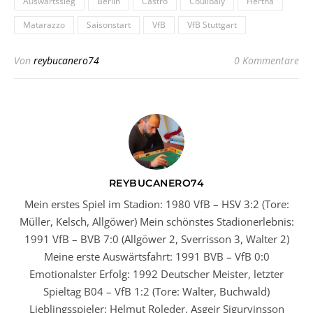
Auswärtssieg
Berlin
Castro
Coulibaly
Hertha
Matarazzo
Saisonstart
VfB
VfB Stuttgart
Von
reybucanero74
0 Kommentare
REYBUCANERO74
Mein erstes Spiel im Stadion: 1980 VfB – HSV 3:2 (Tore:
Müller, Kelsch, Allgöwer) Mein schönstes Stadionerlebnis:
1991 VfB – BVB 7:0 (Allgöwer 2, Sverrisson 3, Walter 2)
Meine erste Auswärtsfahrt: 1991 BVB – VfB 0:0
Emotionalster Erfolg: 1992 Deutscher Meister, letzter
Spieltag B04 – VfB 1:2 (Tore: Walter, Buchwald)
Lieblingsspieler: Helmut Roleder, Asgeir Sigurvinsson