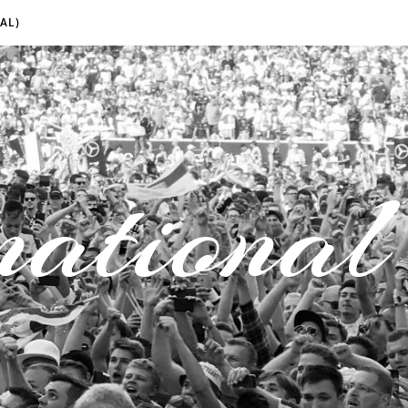
AL)
national