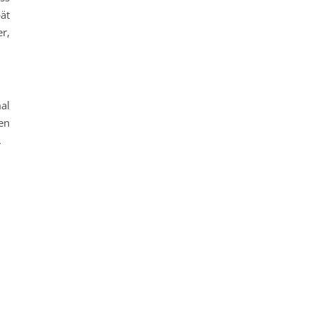
ät
er,
al
en
.