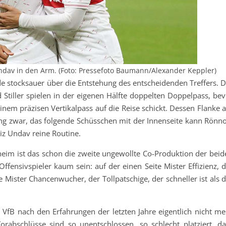
ndav in den Arm. (Foto: Pressefoto Baumann/Alexander Keppler)
de stocksauer über die Entstehung des entscheidenden Treffers. D
d Stiller spielen in der eigenen Hälfte doppelten Doppelpass, be
inem präzisen Vertikalpass auf die Reise schickt. Dessen Flanke 
ling zwar, das folgende Schüsschen mit der Innenseite kann Rönn
iz Undav reine Routine.
eim ist das schon die zweite ungewollte Co-Produktion der beid
fensivspieler kaum sein: auf der einen Seite Mister Effizienz, d
 Mister Chancenwucher, der Tollpatschige, der schneller ist als 
 VfB nach den Erfahrungen der letzten Jahre eigentlich nicht me
Torabschlüsse sind so unentschlossen, so schlecht platziert, da