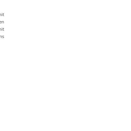
it
en
it
ns