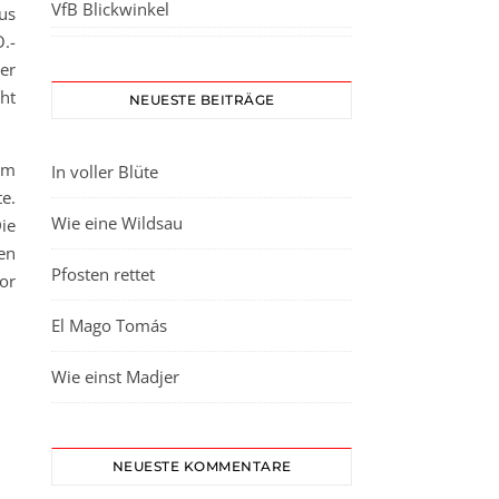
VfB Blickwinkel
us
O.-
er
ht
NEUESTE BEITRÄGE
im
In voller Blüte
e.
Wie eine Wildsau
ie
en
Pfosten rettet
or
El Mago Tomás
Wie einst Madjer
NEUESTE KOMMENTARE