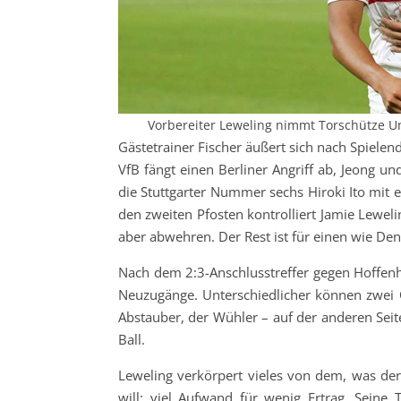
Vorbereiter Leweling nimmt Torschütze U
Gästetrainer Fischer äußert sich nach Spielen
VfB fängt einen Berliner Angriff ab, Jeong un
die Stuttgarter Nummer sechs Hiroki Ito mit e
den zweiten Pfosten kontrolliert Jamie Lewe
aber abwehren. Der Rest ist für einen wie Den
Nach dem 2:3-Anschlusstreffer gegen Hoffenh
Neuzugänge. Unterschiedlicher können zwei Of
Abstauber, der Wühler – auf der anderen Seite
Ball.
Leweling verkörpert vieles von dem, was der
will: viel Aufwand für wenig Ertrag. Seine 