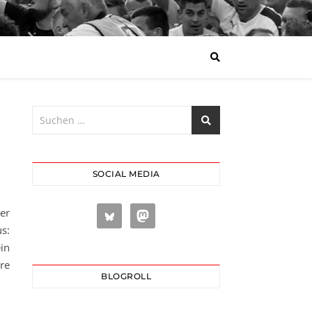
SOCIAL MEDIA
er
us:
in
re
BLOGROLL