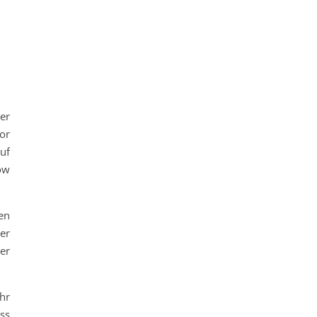
er
vor
auf
ow
en
er
der
hr
ss