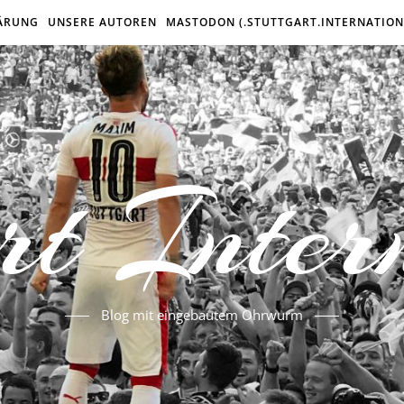
ÄRUNG
UNSERE AUTOREN
MASTODON (.STUTTGART.INTERNATION
rt Inter
Blog mit eingebautem Ohrwurm