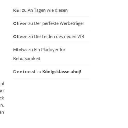
zu
An Tagen wie diesen
K&I
zu
Der perfekte Werbeträger
Oliver
zu
Die Leiden des neuen VfB
Oliver
zu
Ein Plädoyer für
Micha
Behutsamkeit
zu
Königsklasse ahoj!
Dentrassi
al
rt
ck
n.
en