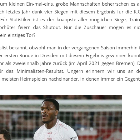
s zum kleinen Ein-mal-eins, große Mannschaften beherrschen es a
ich letztes Jahr dank vier Siegen mit diesem Ergebnis für die K.
ür Statistiker ist es der knappste aller möglichen Siege, Train
orhüter feiern das Shutout. Nur die Zuschauer mögen es nic
in einziges Tor?
zialist bekannt, obwohl man in der vergangenen Saison immerhin 
der ersten Runde in Dresden mit diesem Ergebnis gewinnen konnt
ehr als zweieinhalb Jahre zurück (im April 2021 gegen Bremen). D
ür das Minimalisten-Resultat. Ungern erinnern wir uns an d
n meisten Heimspielen nacheinander, in denen immer ein Gegent