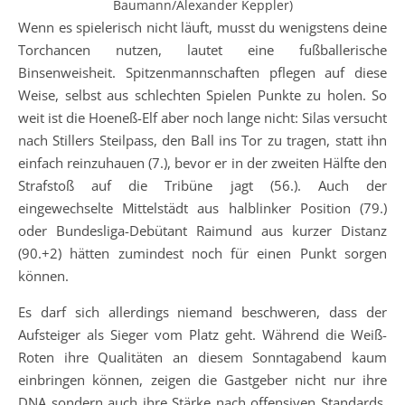
Baumann/Alexander Keppler)
Wenn es spielerisch nicht läuft, musst du wenigstens deine
Torchancen nutzen, lautet eine fußballerische
Binsenweisheit. Spitzenmannschaften pflegen auf diese
Weise, selbst aus schlechten Spielen Punkte zu holen. So
weit ist die Hoeneß-Elf aber noch lange nicht: Silas versucht
nach Stillers Steilpass, den Ball ins Tor zu tragen, statt ihn
einfach reinzuhauen (7.), bevor er in der zweiten Hälfte den
Strafstoß auf die Tribüne jagt (56.). Auch der
eingewechselte Mittelstädt aus halblinker Position (79.)
oder Bundesliga-Debütant Raimund aus kurzer Distanz
(90.+2) hätten zumindest noch für einen Punkt sorgen
können.
Es darf sich allerdings niemand beschweren, dass der
Aufsteiger als Sieger vom Platz geht. Während die Weiß-
Roten ihre Qualitäten an diesem Sonntagabend kaum
einbringen können, zeigen die Gastgeber nicht nur ihre
DNA sondern auch ihre Stärke nach offensiven Standards.