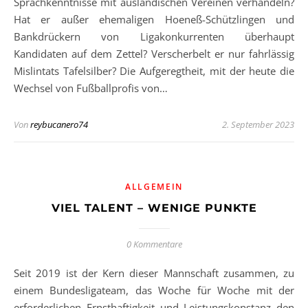
Sprachkenntnisse mit ausländischen Vereinen verhandeln?
Hat er außer ehemaligen Hoeneß-Schützlingen und
Bankdrückern von Ligakonkurrenten überhaupt
Kandidaten auf dem Zettel? Verscherbelt er nur fahrlässig
Mislintats Tafelsilber? Die Aufgeregtheit, mit der heute die
Wechsel von Fußballprofis von…
Von
reybucanero74
2. September 2023
ALLGEMEIN
VIEL TALENT – WENIGE PUNKTE
0 Kommentare
Seit 2019 ist der Kern dieser Mannschaft zusammen, zu
einem Bundesligateam, das Woche für Woche mit der
erforderlichen Ernsthaftigkeit und Leistungskonstanz den