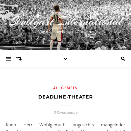
Stuttgart International
Blog mit eingebautem Ohrwurm
ALLGEMEIN
DEADLINE-THEATER
0 Kommentare
Kann Herr Wohlgemuth angesichts mangelnder