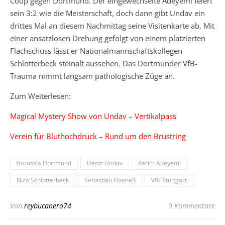
Coup gegen Dortmund. Der eingewechselte Adeyemi feiert
sein 3:2 wie die Meisterschaft, doch dann gibt Undav ein
drittes Mal an diesem Nachmittag seine Visitenkarte ab. Mit
einer ansatzlosen Drehung gefolgt von einem platzierten
Flachschuss lässt er Nationalmannschaftskollegen
Schlotterbeck steinalt aussehen. Das Dortmunder VfB-
Trauma nimmt langsam pathologische Züge an.
Zum Weiterlesen:
Magical Mystery Show von Undav – Vertikalpass
Verein für Bluthochdruck – Rund um den Brustring
Borussia Dortmund
Deniz Undav
Karim Adeyemi
Nico Schlotterbeck
Sebastian Hoeneß
VfB Stuttgart
Von
reybucanero74
0 Kommentare