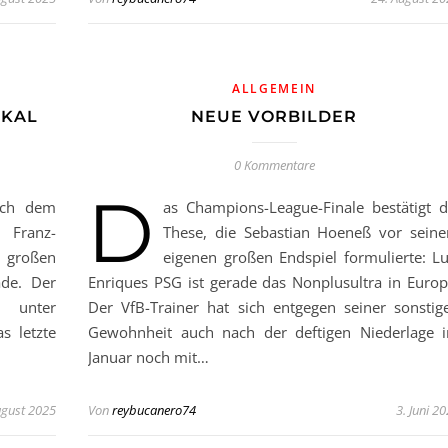
ALLGEMEIN
OKAL
NEUE VORBILDER
0 Kommentare
D
nach dem
as Champions-League-Finale bestätigt d
. Franz-
These, die Sebastian Hoeneß vor sein
 großen
eigenen großen Endspiel formulierte: Lu
de. Der
Enriques PSG ist gerade das Nonplusultra in Europ
n unter
Der VfB-Trainer hat sich entgegen seiner sonstig
s letzte
Gewohnheit auch nach der deftigen Niederlage 
Januar noch mit…
ugust 2025
Von
reybucanero74
3. Juni 2