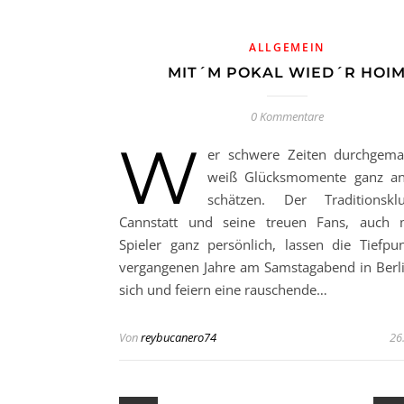
ALLGEMEIN
MIT´M POKAL WIED´R HOI
0 Kommentare
W
er schwere Zeiten durchgema
weiß Glücksmomente ganz an
schätzen. Der Traditionsk
Cannstatt und seine treuen Fans, auch 
Spieler ganz persönlich, lassen die Tiefpu
vergangenen Jahre am Samstagabend in Berli
sich und feiern eine rauschende…
Von
reybucanero74
26