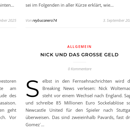
hinten…
sei im Folgenden in aller Kürze erklärt, wie…
mber 2025
Von
reybucanero74
3. September 20
ALLGEMEIN
NICK UND DAS GROSSE GELD
0 Kommentare
S
nvestoren
elbst in den Fernsehnachrichten wird d
bte am
Breaking News verlesen: Nick Woltema
eude des
steht vor einem Wechsel nach England. Sa
asaison.
und schreibe 85 Millionen Euro Sockelablöse so
en geht
Newcastle United für den Spieler nach Stuttga
ch. Vor
überweisen. Das sind zweieinhalb Pavards, fast dr
Gomez´…