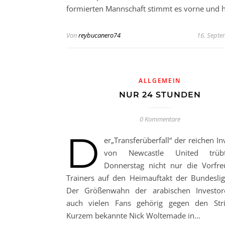
formierten Mannschaft stimmt es vorne und 
Von
reybucanero74
16. Septe
ALLGEMEIN
NUR 24 STUNDEN
0 Kommentare
D
er„Transferüberfall“ der reichen I
von Newcastle United trü
Donnerstag nicht nur die Vorfr
Trainers auf den Heimauftakt der Bundeslig
Der Größenwahn der arabischen Investor
auch vielen Fans gehörig gegen den Stri
Kurzem bekannte Nick Woltemade in…