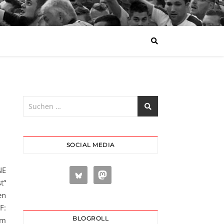
SOCIAL MEDIA
NE
t“
en
F:
BLOGROLL
em