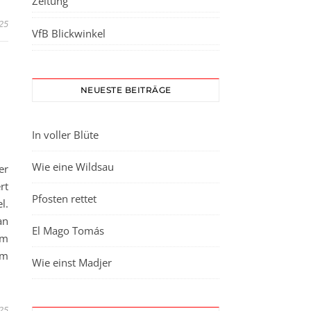
Zeitung
025
VfB Blickwinkel
NEUESTE BEITRÄGE
In voller Blüte
Wie eine Wildsau
r
rt
Pfosten rettet
l.
an
El Mago Tomás
am
um
Wie einst Madjer
025