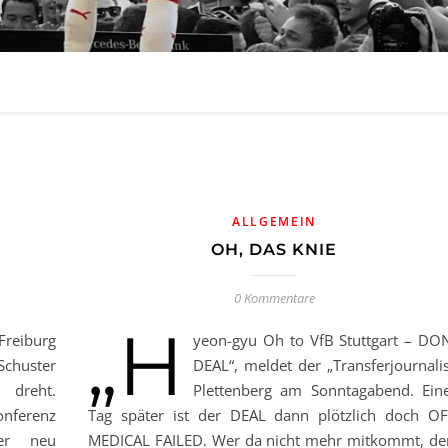
ALLGEMEIN
OH, DAS KNIE
0 Kommentare
„H
Freiburg
yeon-gyu Oh to VfB Stuttgart – DO
Schuster
DEAL“, meldet der „Transferjournalis
dreht.
Plettenberg am Sonntagabend. Ein
onferenz
Tag später ist der DEAL dann plötzlich doch OF
ner neu
MEDICAL FAILED. Wer da nicht mehr mitkommt, d