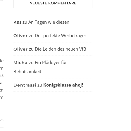
NEUESTE KOMMENTARE
zu
An Tagen wie diesen
K&I
zu
Der perfekte Werbeträger
Oliver
zu
Die Leiden des neuen VfB
Oliver
ie
zu
Ein Plädoyer für
Micha
em
Behutsamkeit
is
a.
zu
Königsklasse ahoj!
Dentrassi
en
im
025