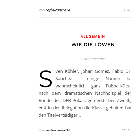
Von
reybucanero74
31. A
ALLGEMEIN
WIE DIE LÖWEN
0 Kommentare
S
ven Köhler, Johan Gomez, Fabio Di
Sanchez – einige Namen ha
wahrscheinlich ganz Fußball-Deut
nach dem dramatischen Nachholspiel der
Runde des DFB-Pokals gemerkt. Der Zweitlig
erst in der Relegation die Klasse gehalten ha
den Titelverteidiger…
Von
reybucanero74
27. A