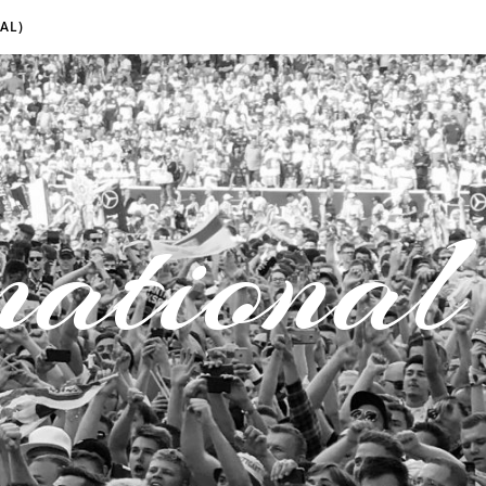
AL)
national