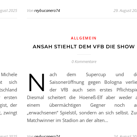
ugust 2025
Von
reybucanero74
29. August 2
ALLGEMEIN
ANSAH STIEHLT DEM VFB DIE SHOW
0 Kommentare
N
 Michele
ach dem Supercup und de
t sich
Saisoneröffnung gegen Bologna verlie
schland
der VfB auch sein erstes Pflichtspie
 ersten
Diesmal scheitert die Hoeneß-Elf aber weder 
ist, der
einem übermächtigen Gegner noch 
t, zwingt
„erwachsenen“ Spielstil, sondern an sich selbst. Z
Matchwinner im Stadion an der alten…
ugust 2025
Von
reybucanero74
24. August 2