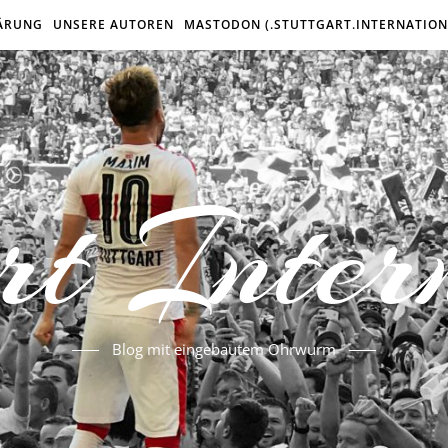
ÄRUNG
UNSERE AUTOREN
MASTODON (.STUTTGART.INTERNATION
rt Inter
Blog mit eingebautem Ohrwurm