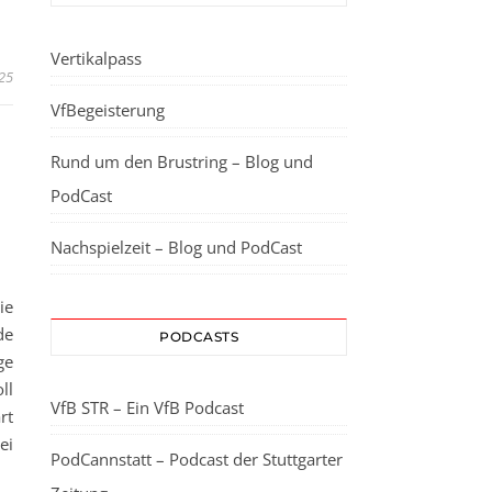
Vertikalpass
25
VfBegeisterung
Rund um den Brustring – Blog und
PodCast
Nachspielzeit – Blog und PodCast
ie
de
PODCASTS
ge
ll
VfB STR – Ein VfB Podcast
rt
ei
PodCannstatt – Podcast der Stuttgarter