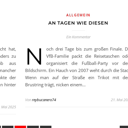
ALLGEMEIN
M
AN TAGEN WIE DIESEN
Ein Kommentar
N
cht hat,
och drei Tage bis zum großen Finale. D
ders zu
VfB-Familie packt die Reisetaschen od
lub aus
organisiert die Fußball-Party vor d
mancher
Bildschirm. Ein Hauch von 2007 weht durch die Stad
nkte der
Wenn man auf der Straße ein Trikot mit d
n hinter
Brustring trägt, nicken einem…
Von
reybucanero74
21. Mai 20
. Mai 2025