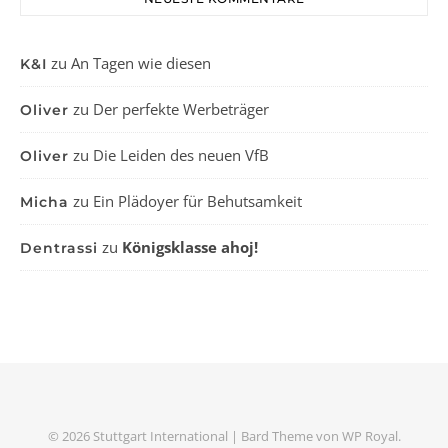
zu
An Tagen wie diesen
K&I
zu
Der perfekte Werbeträger
Oliver
zu
Die Leiden des neuen VfB
Oliver
zu
Ein Plädoyer für Behutsamkeit
Micha
zu
Königsklasse ahoj!
Dentrassi
© 2026 Stuttgart International |
Bard Theme von
WP Royal
.