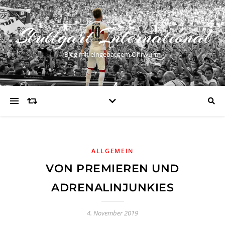
Stuttgart International
Blog mit eingebautem Ohrwurm
ALLGEMEIN
VON PREMIEREN UND
ADRENALINJUNKIES
4. November 2019